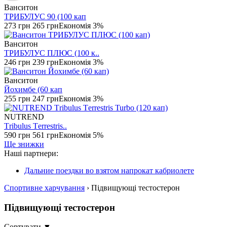
Ванситон
ТРИБУЛУС 90 (100 кап
273 грн
265 грн
Економія 3%
Ванситон
ТРИБУЛУС ПЛЮС (100 к..
246 грн
239 грн
Економія 3%
Ванситон
Йохимбе (60 кап
255 грн
247 грн
Економія 3%
NUTREND
Тribulus Тerrestris..
590 грн
561 грн
Економія 5%
Ще знижки
Наші партнери:
Дальние поездки во взятом напрокат кабриолете
Спортивне харчування
› Підвищующі тестостерон
Підвищующі тестостерон
Сортувати ▼