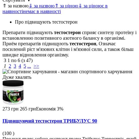
⇑ за назвою
⇓ за назвою
⇑ за ціною
⇓ за ціною
є в
наявності
немає в наявності
Про підвищують тестостерон
Препарати підвищують
тестостерон
сприяє синтезу протеїну і
встановленню позитивного азотного балансу в організмі.
Приём препаратів підвищують
тестостерон
, Означає
посилений ріст м'язових клітин і м'язової сили, а також більш
швидке відновлення організму.
З
1
по
6
(з
47
)
1
2
3
4
5
...
>>
Дуже
хвалять
273 грн
265 грн
Економія 3%
Підвищуючий тестостерон ТРИБУЛУС 90
(100
)
Продукт являє собою екстракт трави Трібулус Террестріс, який