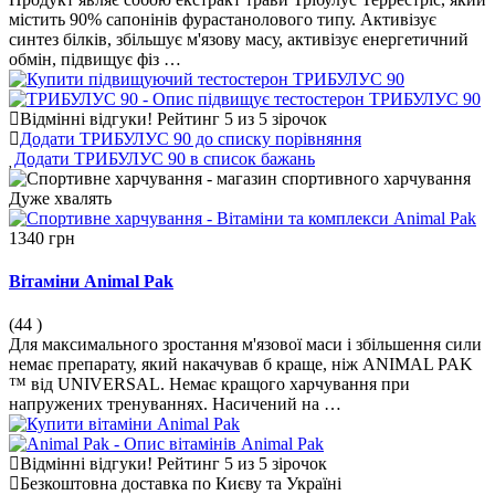
містить 90% сапонінів фурастанолового типу. Активізує
синтез білків, збільшує м'язову масу, активізує енергетичний
обмін, підвищує фіз …
Відмінні відгуки!
Рейтинг 5 из 5 зірочок
Додати ТРИБУЛУС 90 до списку порівняння
Додати ТРИБУЛУС 90 в список бажань
Дуже
хвалять
1340 грн
Вітаміни Animal Pak
(44
)
Для максимального зростання м'язової маси і збільшення сили
немає препарату, який накачував б краще, ніж ANIMAL PAK
™ від UNIVERSAL. Немає кращого харчування при
напружених тренуваннях. Насичений на …
Відмінні відгуки!
Рейтинг 5 из 5 зірочок
Безкоштовна доставка по Києву та Україні