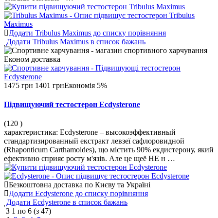
Додати Tribulus Maximus до списку порівняння
Додати Tribulus Maximus в список бажань
Економ
доставка
1475 грн
1401 грн
Економія 5%
Підвищуючий тестостерон Ecdysterone
(120
)
характеристика: Ecdysterone – высокоэффективный
стандартизированный екстракт левзеї сафлоровидной
(Rhaponticum Carthamoides), що містить 90% екдистерону, який
ефективно сприяє росту м'язів. Але це щеё НЕ н …
Безкоштовна доставка по Києву та Україні
Додати Ecdysterone до списку порівняння
Додати Ecdysterone в список бажань
З
1
по
6
(з
47
)