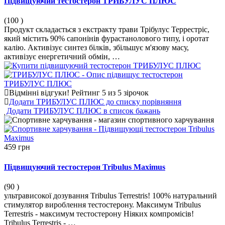
Підвищуючий тестостерон ТРИБУЛУС ПЛЮС
(100
)
Продукт складається з екстракту трави Трібулус Террестріс,
який містить 90% сапонінів фурастанолового типу, і оротат
калію. Активізує синтез білків, збільшує м'язову масу,
активізує енергетичний обмін, …
Відмінні відгуки!
Рейтинг 5 из 5 зірочок
Додати ТРИБУЛУС ПЛЮС до списку порівняння
Додати ТРИБУЛУС ПЛЮС в список бажань
459 грн
Підвищуючий тестостерон Tribulus Maximus
(90
)
ультрависокої дозування Tribulus Terrestris! 100% натуральний
стимулятор вироблення тестостерону. Максимум Tribulus
Terrestris - максимум тестостерону Ніяких компромісів!
Tribulus Terrestris - …