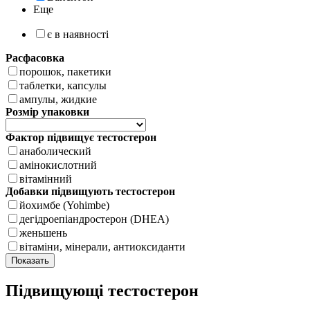
Еще
є в наявності
Расфасовка
порошок, пакетики
таблетки, капсулы
ампулы, жидкие
Розмір упаковки
Фактор підвищує тестостерон
анаболический
амінокислотний
вітамінний
Добавки підвищують тестостерон
йохимбе (Yohimbe)
дегідроепіандростерон (DHEA)
женьшень
вітаміни, мінерали, антиоксиданти
Підвищующі тестостерон