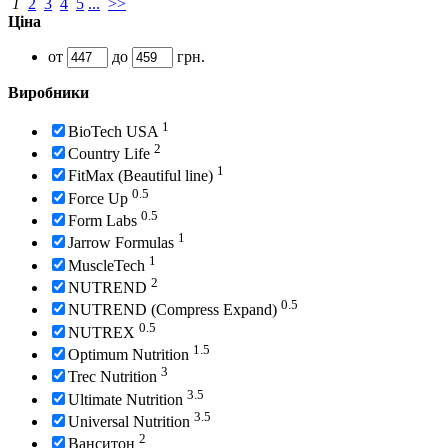
1
2
3
4
5
...
>>
Ціна
от
до
грн.
Виробники
1
BioTech USA
2
Country Life
1
FitMax (Beautiful line)
0.5
Force Up
0.5
Form Labs
1
Jarrow Formulas
1
MuscleTech
2
NUTREND
0.5
NUTREND (Compress Expand)
0.5
NUTREX
1.5
Optimum Nutrition
3
Trec Nutrition
3.5
Ultimate Nutrition
3.5
Universal Nutrition
2
Ванситон