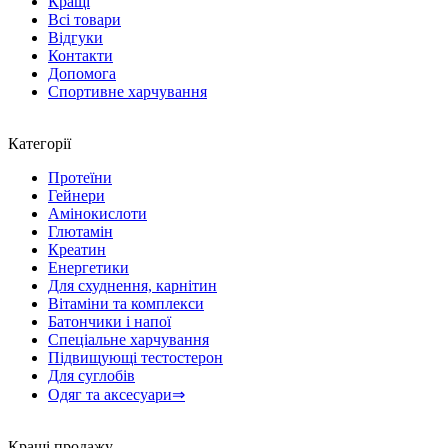
Кращі
Всі товари
Відгуки
Контакти
Допомога
Спортивне харчування
Категорії
Протеїни
Гейнери
Амінокислоти
Глютамін
Креатин
Енергетики
Для схуднення, карнітин
Вітаміни та комплекси
Батончики і напої
Спеціальне харчування
Підвищующі тестостерон
Для суглобів
Одяг та аксесуари⇒
Кращі продажу