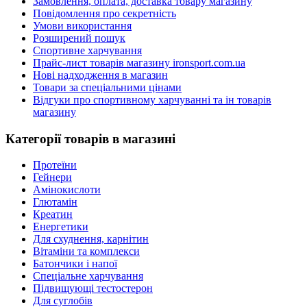
Замовлення, оплата, доставка товару магазину
Повідомлення про секретність
Умови використання
Розширений пошук
Спортивне харчування
Прайс-лист товарів магазину ironsport.com.ua
Нові надходження в магазин
Товари за спеціальними цінами
Відгуки про спортивному харчуванні та ін товарів
магазину
Категорії товарів в магазині
Протеїни
Гейнери
Амінокислоти
Глютамін
Креатин
Енергетики
Для схуднення, карнітин
Вітаміни та комплекси
Батончики і напої
Спеціальне харчування
Підвищующі тестостерон
Для суглобів