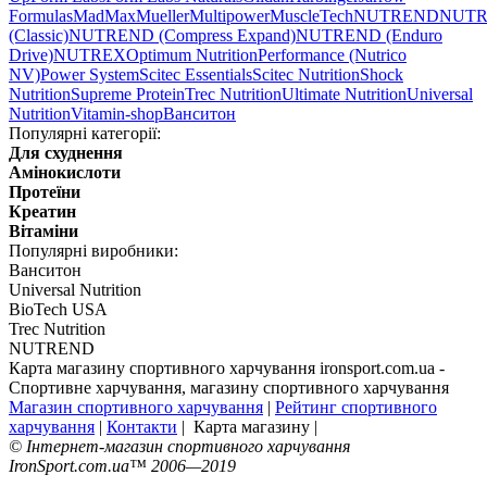
Formulas
MadMax
Mueller
Multipower
MuscleTech
NUTREND
NUT
(Classic)
NUTREND (Compress Expand)
NUTREND (Enduro
Drive)
NUTREX
Optimum Nutrition
Performance (Nutrico
NV)
Power System
Scitec Essentials
Scitec Nutrition
Shock
Nutrition
Supreme Protein
Trec Nutrition
Ultimate Nutrition
Universal
Nutrition
Vitamin-shop
Ванситон
Популярні категорії:
Для схуднення
Амінокислоти
Протеїни
Креатин
Вітаміни
Популярні виробники:
Ванситон
Universal Nutrition
BioTech USA
Trec Nutrition
NUTREND
Карта магазину спортивного харчування ironsport.com.ua -
Спортивне харчування, магазину спортивного харчування
Магазин спортивного харчування
|
Рейтинг спортивного
харчування
|
Контакти
| Карта магазину |
© Інтернет-магазин спортивного харчування
IronSport.com.ua™ 2006—2019