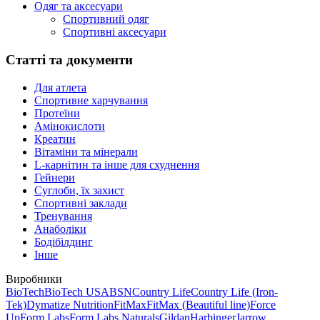
Одяг та аксесуари
Спортивний одяг
Спортивні аксесуари
Статті та документи
Для атлета
Спортивне харчування
Протеїни
Амінокислоти
Креатин
Вітаміни та мінерали
L-карнітин та інше для схуднення
Гейнери
Суглоби, їх захист
Спортивні заклади
Тренування
Анаболіки
Бодібілдинг
Інше
Виробники
BioTech
BioTech USA
BSN
Country Life
Country Life (Iron-
Tek)
Dymatize Nutrition
FitMax
FitMax (Beautiful line)
Force
Up
Form Labs
Form Labs Naturals
Gildan
Harbinger
Jarrow