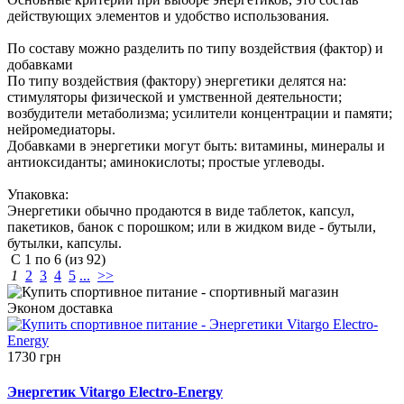
действующих элементов и удобство использования.
По составу можно разделить по типу воздействия (фактор) и
добавками
По типу воздействия (фактору) энергетики делятся на:
стимуляторы физической и умственной деятельности;
возбудители метаболизма; усилители концентрации и памяти;
нейромедиаторы.
Добавками в энергетики могут быть: витамины, минералы и
антиоксиданты; аминокислоты; простые углеводы.
Упаковка:
Энергетики обычно продаются в виде таблеток, капсул,
пакетиков, банок с порошком; или в жидком виде - бутыли,
бутылки, капсулы.
С
1
по
6
(из
92
)
1
2
3
4
5
...
>>
Эконом
доставка
1730 грн
Энергетик Vitargo Electro-Energy