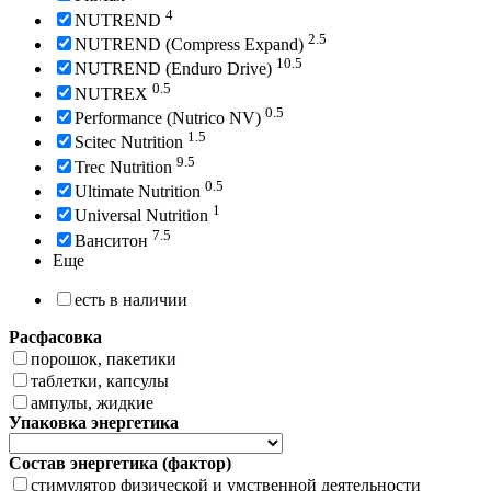
4
NUTREND
2.5
NUTREND (Compress Expand)
10.5
NUTREND (Enduro Drive)
0.5
NUTREX
0.5
Performance (Nutrico NV)
1.5
Scitec Nutrition
9.5
Trec Nutrition
0.5
Ultimate Nutrition
1
Universal Nutrition
7.5
Ванситон
Еще
есть в наличии
Расфасовка
порошок, пакетики
таблетки, капсулы
ампулы, жидкие
Упаковка энергетика
Состав энергетика (фактор)
стимулятор физической и умственной деятельности