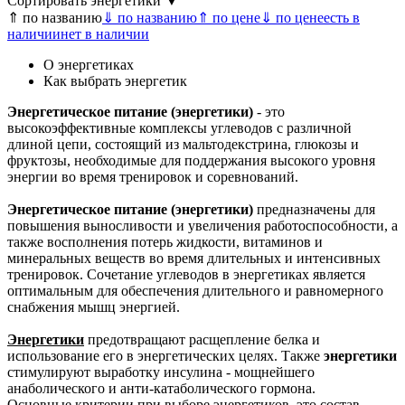
Сортировать энергетики ▼
⇑ по названию
⇓ по названию
⇑ по цене
⇓ по цене
есть в
наличии
нет в наличии
О энергетиках
Как выбрать энергетик
Энергетическое питание (энергетики)
- это
высокоэффективные комплексы углеводов с различной
длиной цепи, состоящий из мальтодекстрина, глюкозы и
фруктозы, необходимые для поддержания высокого уровня
энергии во время тренировок и соревнований.
Энергетическое питание (энергетики)
предназначены для
повышения выносливости и увеличения работоспособности, а
также восполнения потерь жидкости, витаминов и
минеральных веществ во время длительных и интенсивных
тренировок. Сочетание углеводов в энергетиках является
оптимальным для обеспечения длительного и равномерного
снабжения мышц энергией.
Энергетики
предотвращают расщепление белка и
использование его в энергетических целях. Также
энергетики
стимулируют выработку инсулина - мощнейшего
анаболического и анти-катаболического гормона.
Основные критерии при выборе энергетиков, это состав