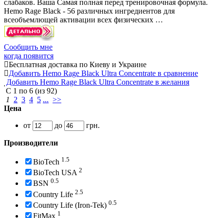
слабаков. Ваша Самая полная перед тренировочная формула.
Hemo Rage Black - 56 различных ингредиентов для
всеобъемлющей активации всех физических …
Сообщить мне
когда появится
Бесплатная доставка по Киеву и Украине
Добавить Hemo Rage Black Ultra Concentrate в сравнение
Добавить Hemo Rage Black Ultra Concentrate в желания
С
1
по
6
(из
92
)
1
2
3
4
5
...
>>
Цена
от
до
грн.
Производители
1.5
BioTech
2
BioTech USA
0.5
BSN
2.5
Country Life
0.5
Country Life (Iron-Tek)
1
FitMax