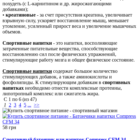
похудеть (с L-карнитином и др. жиросжигающими
добавками);
•
креатиновые
- за счет присутствия креатина, увеличивает
взрывную силу, ускоряет восстановление мышц, меньшает
утомление, усиленный прирост веса и увеличение мышечных
объемов.
Спортивные напитки
- это напитки, восполняющие
затраченные питательные вещества, способствующие
восстановлению сил после физических упражнений,
стимулирующие работу мозга и общее физическое состояние.
Спортивные напитки
содержат большое количество
стимулирующих добавок, а также аминокислоты и
фосфолипиды. К стимулирующим добавкам в
спортивных
напитках
необходимо отнести комплексные протеины,
липотропный комплекс или сжигатель жира.
С
1
по
6
(из
47
)
1
2
3
4
5
...
>>
58 грн
Спортивный батончик или напиток Compress CFM 34