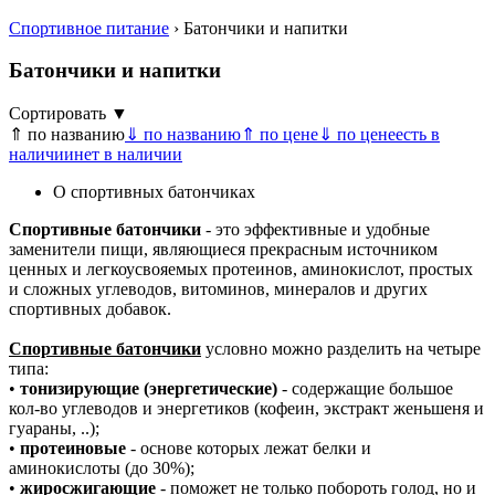
Спортивное питание
› Батончики и напитки
Батончики и напитки
Сортировать ▼
⇑ по названию
⇓ по названию
⇑ по цене
⇓ по цене
есть в
наличии
нет в наличии
О спортивных батончиках
Спортивные батончики
- это эффективные и удобные
заменители пищи, являющиеся прекрасным источником
ценных и легкоусвояемых протеинов, аминокислот, простых
и сложных углеводов, витоминов, минералов и других
спортивных добавок.
Спортивные батончики
условно можно разделить на четыре
типа:
•
тонизирующие (энергетические)
- содержащие большое
кол-во углеводов и энергетиков (кофеин, экстракт женьшеня и
гуараны, ..);
•
протеиновые
- основе которых лежат белки и
аминокислоты (до 30%);
•
жиросжигающие
- поможет не только побороть голод, но и