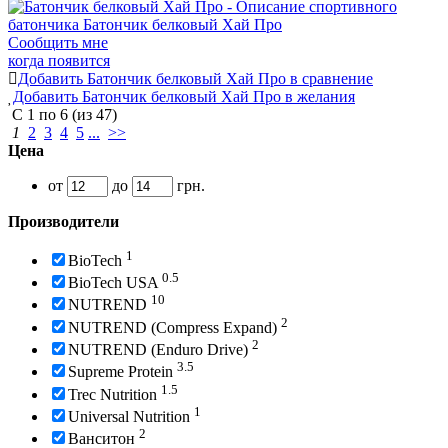
Сообщить мне
когда появится
Добавить Батончик белковый Хай Про в сравнение
Добавить Батончик белковый Хай Про в желания
С
1
по
6
(из
47
)
1
2
3
4
5
...
>>
Цена
от
до
грн.
Производители
1
BioTech
0.5
BioTech USA
10
NUTREND
2
NUTREND (Compress Expand)
2
NUTREND (Enduro Drive)
3.5
Supreme Protein
1.5
Trec Nutrition
1
Universal Nutrition
2
Ванситон