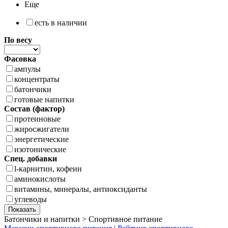
Еще
есть в наличии
По весу
Фасовка
ампулы
концентраты
батончики
готовые напитки
Состав (фактор)
протеиновые
жиросжигатели
энергетические
изотонические
Спец. добавки
l-карнитин, кофеин
аминокислоты
витамины, минералы, антиоксиданты
углеводы
Батончики и напитки > Спортивное питание