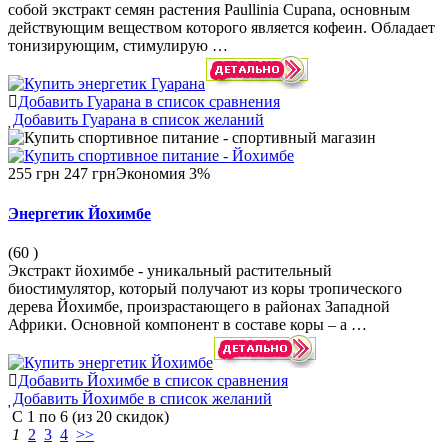
собой экстракт семян растения Paullinia Cupana, основным
действующим веществом которого является кофеин. Обладает
тонизирующим, стимулирую …
Добавить Гуарана в список сравнения
Добавить Гуарана в список желаний
255 грн
247 грн
Экономия 3%
Энергетик Йохимбе
(60
)
Экстракт йохимбе - уникальный растительный
биостимулятор, который получают из коры тропического
дерева Йохимбе, произрастающего в районах Западной
Африки. Основной компонент в составе коры – а …
Добавить Йохимбе в список сравнения
Добавить Йохимбе в список желаний
С
1
по
6
(из
20
скидок)
1
2
3
4
>>