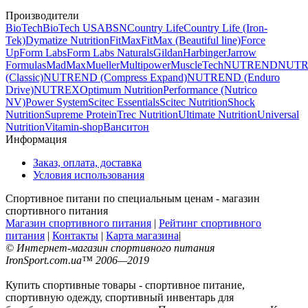
Производители
BioTech
BioTech USA
BSN
Country Life
Country Life (Iron-
Tek)
Dymatize Nutrition
FitMax
FitMax (Beautiful line)
Force
Up
Form Labs
Form Labs Naturals
Gildan
Harbinger
Jarrow
Formulas
MadMax
Mueller
Multipower
MuscleTech
NUTREND
NUT
(Classic)
NUTREND (Compress Expand)
NUTREND (Enduro
Drive)
NUTREX
Optimum Nutrition
Performance (Nutrico
NV)
Power System
Scitec Essentials
Scitec Nutrition
Shock
Nutrition
Supreme Protein
Trec Nutrition
Ultimate Nutrition
Universal
Nutrition
Vitamin-shop
Ванситон
Информация
Заказ, оплата, доставка
Условия использования
Спортивное питани по специальным ценам - магазин
спортивного питания
Магазин спортивного питания
|
Рейтинг спортивного
питания
|
Контакты
|
Карта магазина
|
© Интернет-магазин спортивного питания
IronSport.com.ua™ 2006—2019
Купить спортивные товары - спортивное питание,
спортивную одежду, спортивный инвентарь для