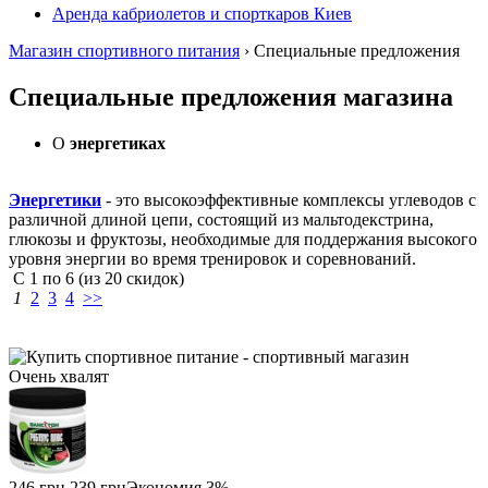
Аренда кабриолетов и спорткаров Киев
Магазин спортивного питания
› Специальные предложения
Специальные предложения магазина
О
энергетиках
Энергетики
- это высокоэффективные комплексы углеводов с
различной длиной цепи, состоящий из мальтодекстрина,
глюкозы и фруктозы, необходимые для поддержания высокого
уровня энергии во время тренировок и соревнований.
С
1
по
6
(из
20
скидок)
1
2
3
4
>>
Очень
хвалят
246 грн
239 грн
Экономия 3%