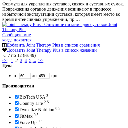
Формула для укрепления суставов, связок и суставных сумок.
Повреждения органов движения возникают в процессе
избыточной эксплуатации суставов, которая имеет место во
время интенсивных упражнений, пр …
Сообщить мне
когда появится
Добавить Joint Therapy Plus в список сравнения
Добавить Joint Therapy Plus в список желаний
С
7
по
12
(из
49
)
<<
1
2
3
4
5
...
>>
Цена
от
до
грн.
Производители
2
BioTech USA
2.5
Country Life
0.5
Dymatize Nutrition
0.5
FitMax
0.5
Force Up
0.5