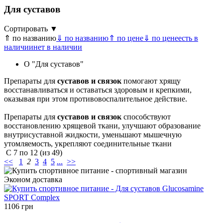
Для суставов
Сортировать ▼
⇑ по названию
⇓ по названию
⇑ по цене
⇓ по цене
есть в
наличии
нет в наличии
О "Для суставов"
Препараты для
суставов и связок
помогают хрящу
восстанавливаться и оставаться здоровым и крепкими,
оказывая при этом противовоспалительное действие.
Препараты для
суставов и связок
способствуют
восстановлению хрящевой ткани, улучшают образование
внутрисуставной жидкости, уменьшают мышечную
утомляемость, укрепляют соединительные ткани
С
7
по
12
(из
49
)
<<
1
2
3
4
5
...
>>
Эконом
доставка
1106 грн