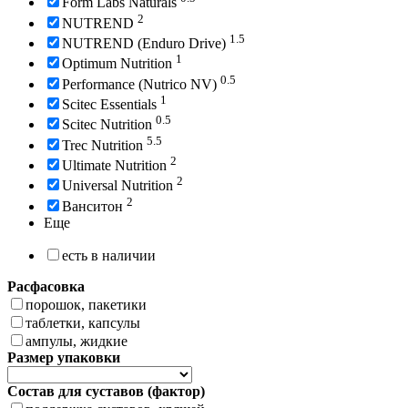
Form Labs Naturals
2
NUTREND
1.5
NUTREND (Enduro Drive)
1
Optimum Nutrition
0.5
Performance (Nutrico NV)
1
Scitec Essentials
0.5
Scitec Nutrition
5.5
Trec Nutrition
2
Ultimate Nutrition
2
Universal Nutrition
2
Ванситон
Еще
есть в наличии
Расфасовка
порошок, пакетики
таблетки, капсулы
ампулы, жидкие
Размер упаковки
Состав для суставов (фактор)