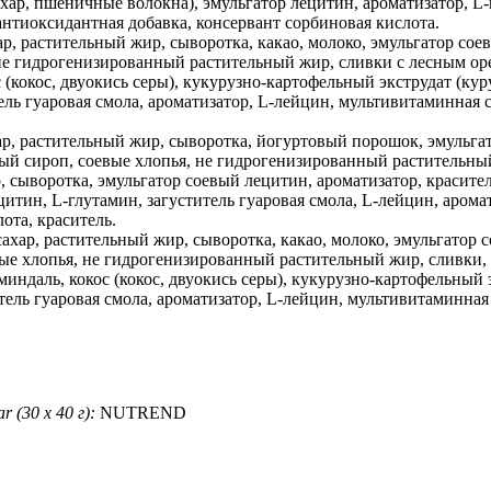
хар, пшеничные волокна), эмульгатор лецитин, ароматизатор, L-г
антиоксидантная добавка, консервант сорбиновая кислота.
ар, растительный жир, сыворотка, какао, молоко, эмульгатор соев
е гидрогенизированный растительный жир, сливки с лесным орех
с (кокос, двуокись серы), кукурузно-картофельный экструдат (ку
тель гуаровая смола, ароматизатор, L-лейцин, мультивитаминная 
хар, растительный жир, сыворотка, йогуртовый порошок, эмульгат
ый сироп, соевые хлопья, не гидрогенизированный растительный 
 сыворотка, эмульгатор соевый лецитин, ароматизатор, красител
итин, L-глутамин, загуститель гуаровая смола, L-лейцин, арома
ота, краситель.
ахар, растительный жир, сыворотка, какао, молоко, эмульгатор с
ые хлопья, не гидрогенизированный растительный жир, сливки,
миндаль, кокос (кокос, двуокись серы), кукурузно-картофельный 
ель гуаровая смола, ароматизатор, L-лейцин, мультивитаминная 
 (30 х 40 г):
NUTREND