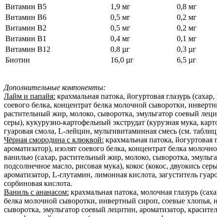
Витамин B5
1,9 мг
0,8 мг
Витамин B6
0,5 мг
0,2 мг
Витамин B2
0,5 мг
0,2 мг
Витамин B1
0,4 мг
0,1 мг
Витамин B12
0,8 µг
0,3 µг
Биотин
16,0 µг
6,5 µг
Дополнительные компоненты:
Лайм и папайя:
крахмальная патока, йогуртовая глазурь (сахар
соевого белка, концентрат белка молочной сыворотки, инверт
растительный жир, молоко, сыворотка, эмульгатор соевый лецити
серы), кукурузно-картофельный экструдат (курузная мука, карт
гуаровая смола, L-лейцин, мультивитаминная смесь (см. таблицу
Чёрная смородина с клюквой:
крахмальная патока, йогуртовая 
ароматизатор), изолят соевого белка, концентрат белка моло
ванилью (сахар, растительный жир, молоко, сыворотка, эмульга
подсолнечное масло, рисовая мука), кокос (кокос, двуокись се
ароматизатор, L-глутамин, лимонная кислота, загуститель гуар
сорбиновая кислота.
Ваниль с ананасом:
крахмальная патока, молочная глазурь (саха
белка молочной сыворотки, инвертный сироп, соевые хлопья, 
сыворотка, эмульгатор соевый лецитин, ароматизатор, красители