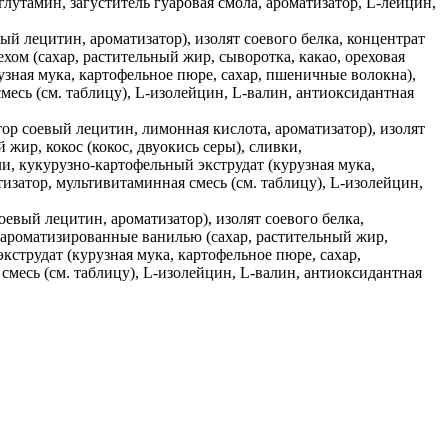
лутамин, загуститель гуаровая смола, ароматизатор, L-лейцин,
ый лецитин, ароматизатор), изолят соевого белка, концентрат
ом (сахар, растительный жир, сыворотка, какао, ореховая
рузная мука, картофельное пюре, сахар, пшеничные волокна),
смесь (см. таблицу), L-изолейцин, L-валин, антиоксидантная
ор соевый лецитин, лимонная кислота, ароматизатор), изолят
жир, кокос (кокос, двуокись серы), сливки,
и, кукурузно-картофельный экструдат (курузная мука,
тизатор, мультивитаминная смесь (см. таблицу), L-изолейцин,
оевый лецитин, ароматизатор), изолят соевого белка,
 ароматизированные ванилью (сахар, растительный жир,
экструдат (курузная мука, картофельное пюре, сахар,
смесь (см. таблицу), L-изолейцин, L-валин, антиоксидантная