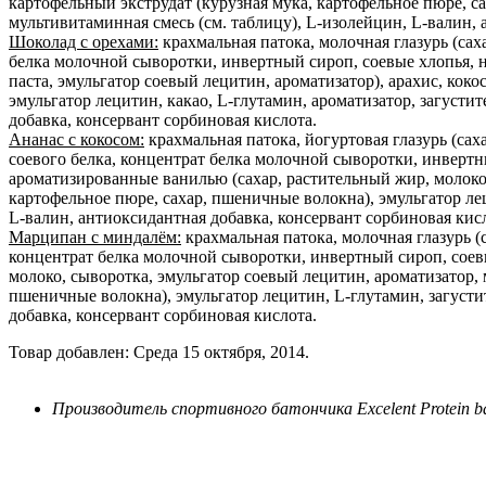
картофельный экструдат (курузная мука, картофельное пюре, са
мультивитаминная смесь (см. таблицу), L-изолейцин, L-валин, 
Шоколад с орехами:
крахмальная патока, молочная глазурь (сах
белка молочной сыворотки, инвертный сироп, соевые хлопья, н
паста, эмульгатор соевый лецитин, ароматизатор), арахис, коко
эмульгатор лецитин, какао, L-глутамин, ароматизатор, загусти
добавка, консервант сорбиновая кислота.
Ананас с кокосом:
крахмальная патока, йогуртовая глазурь (са
соевого белка, концентрат белка молочной сыворотки, инвертн
ароматизированные ванилью (сахар, растительный жир, молоко,
картофельное пюре, сахар, пшеничные волокна), эмульгатор лец
L-валин, антиоксидантная добавка, консервант сорбиновая кисл
Марципан с миндалём:
крахмальная патока, молочная глазурь (с
концентрат белка молочной сыворотки, инвертный сироп, соев
молоко, сыворотка, эмульгатор соевый лецитин, ароматизатор, 
пшеничные волокна), эмульгатор лецитин, L-глутамин, загустит
добавка, консервант сорбиновая кислота.
Товар добавлен: Среда 15 октября, 2014.
Производитель спортивного батончика Excelent Protein bar