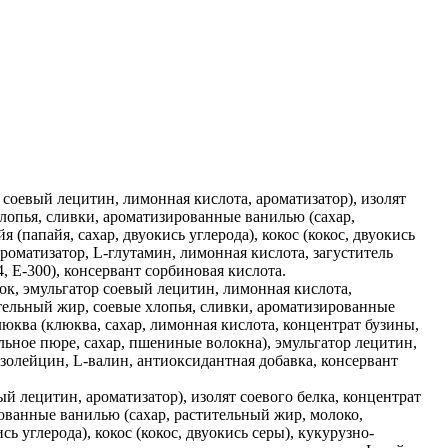
 соевый лецитин, лимонная кислота, ароматизатор), изолят
лопья, сливки, ароматизированные ванилью (сахар,
 (папайя, сахар, двуокись углерода), кокос (кокос, двуокись
роматизатор, L-глутамин, лимонная кислота, загуститель
, E-300), консервант сорбиновая кислота.
ок, эмульгатор соевый лецитин, лимонная кислота,
тельный жир, соевые хлопья, сливки, ароматизированные
люква (клюква, сахар, лимонная кислота, концентрат бузины,
ельное пюре, сахар, пшениные волокна), эмульгатор лецитин,
изолейцин, L-валин, антиоксидантная добавка, консервант
ый лецитин, ароматизатор), изолят соевого белка, концентрат
ованные ванилью (сахар, растительный жир, молоко,
ь углерода), кокос (кокос, двуокись серы), кукурузно-