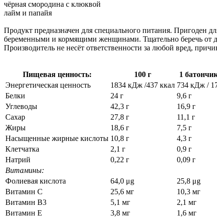
чёрная смородина с клюквой
лайм и папайя
Продукт предназначен для специального питания. Пригоден дл
беременными и кормящими женщинами. Тщательно беречь от дет
Производитель не несёт ответственности за любой вред, прич
Пищевая ценность:
100 г
1 батончик 
Энергетическая ценность
1834 кДж /437 ккал
734 кДж / 1
Белки
24 г
9,6 г
Углеводы
42,3 г
16,9 г
Сахар
27,8 г
11,1 г
Жиры
18,6 г
7,5 г
Насыщенные жирные кислоты
10,8 г
4,3 г
Клетчатка
2,1 г
0,9 г
Натрий
0,22 г
0,09 г
Витамины:
Фолиевая кислота
64,0 μg
25,8 μg
Витамин C
25,6 мг
10,3 мг
Витамин B3
5,1 мг
2,1 мг
Витамин E
3,8 мг
1,6 мг