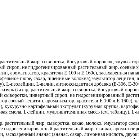
, растительный жир, сыворотка, йогуртовый порошок, эмульгатор
ный сироп, не гидрогенизированный растительный жир, соевые х
н, ароматизатор, красители E 100 и E 160c), засахаренная папайя
офельное пюре, сахар, пшениные волокна),эмульгатор лецитин, а
), L-изолейцин, L-валин, антиоксидантная добавка (E-306, E-304
глазурь (сахар, растительный жир, сыворотка, йогуртовый порош
чной сыворотки, инвертный сироп, не гидрогенизированный расти
тор соевый лецитин, ароматизатор, красители E 100 и E 160c), к
ры), кукурузно-картофельный экструдат (курузная крупка, картоф
овая смола, L-лейцин, мультивитаминная смесь (см. таблицу), L-
р, растительный жир, сыворотка, какао, молоко, эмульгатор соев
не гидрогенизированный растительный жир, сливки, ароматизир
, засахаренный ананас (ананас, сахар, лимонная кислота, двуокис