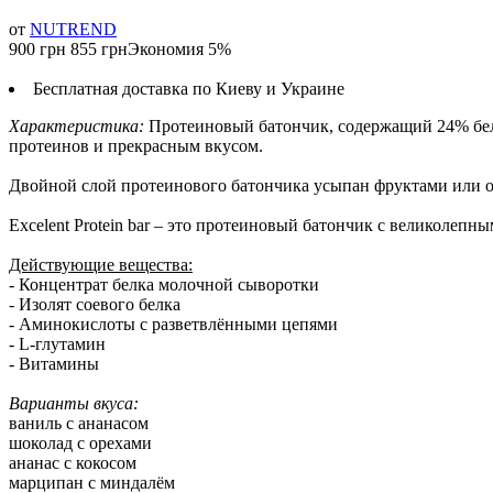
от
NUTREND
900 грн
855 грн
Экономия 5%
Бесплатная доставка по Киеву и Украине
Характеристика:
Протеиновый батончик, содержащий 24% бел
протеинов и прекрасным вкусом.
Двойной слой протеинового батончика усыпан фруктами или о
Excelent Protein bar – это протеиновый батончик с великолеп
Действующие вещества:
- Концентрат белка молочной сыворотки
- Изолят соевого белка
- Аминокислоты с разветвлёнными цепями
- L-глутамин
- Витамины
Варианты вкуса:
ваниль с ананасом
шоколад с орехами
ананас с кокосом
марципан с миндалём