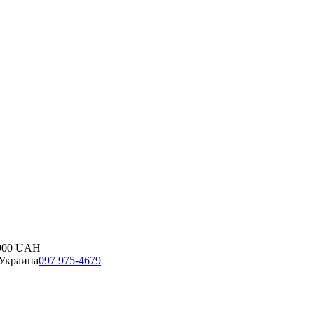
900
UAH
Украина
097 975-4679