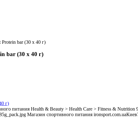
 Protein bar (30 х 40 г)
 bar (30 х 40 г)
вного питания
Health & Beauty > Health Care > Fitness & Nutrition
_85g_pack.jpg
Магазин спортивного питания ironsport.com.ua
Киев