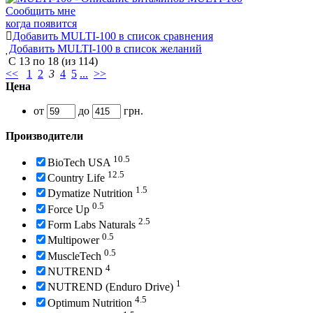
Сообщить мне
когда появится
Добавить MULTI-100 в список сравнения
Добавить MULTI-100 в список желаний
С
13
по
18
(из
114
)
<<
1
2
3
4
5
...
>>
Цена
от
до
грн.
Производители
10.5
BioTech USA
12.5
Country Life
1.5
Dymatize Nutrition
0.5
Force Up
2.5
Form Labs Naturals
0.5
Multipower
0.5
MuscleTech
4
NUTREND
1
NUTREND (Enduro Drive)
4.5
Optimum Nutrition