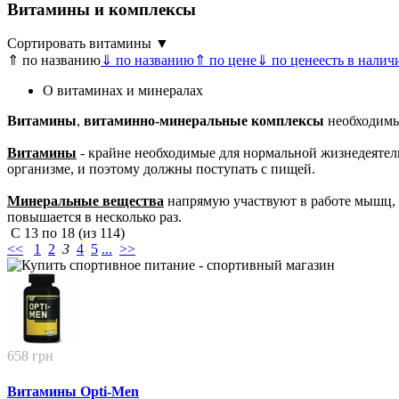
Витамины и комплексы
Сортировать витамины ▼
⇑ по названию
⇓ по названию
⇑ по цене
⇓ по цене
есть в налич
О витаминах и минералах
Витамины
,
витаминно-минеральные комплексы
необходимы 
Витамины
- крайне необходимые для нормальной жизнедеятел
организме, и поэтому должны поступать с пищей.
Минеральные вещества
напрямую участвуют в работе мышц, с
повышается в несколько раз.
С
13
по
18
(из
114
)
<<
1
2
3
4
5
...
>>
658 грн
Витамины Opti-Men