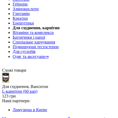
Гейнери
Амінокислоти
Глютамін
Креатин
Енергетики
Для схуднення, карнітин
Вітаміни та комплекси
Батончики і напої
Спеціальне харчування
Підвищующі тестостерон
Для суглобів
Одяг та аксесуари⇒
Схожі товари
Для схуднення, Ванситон
L-карнітин (60 кап)
123 грн
Наші партнери:
Лимузины в Киеве