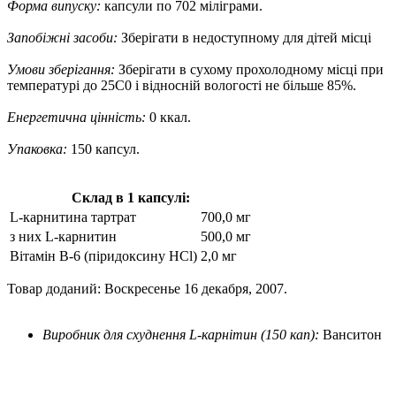
Форма випуску:
капсули по 702 міліграми.
Запобіжні засоби:
Зберігати в недоступному для дітей місці
Умови зберігання:
Зберігати в сухому прохолодному місці при
температурі до 25С0 і відносній вологості не більше 85%.
Енергетична цінність:
0 ккал.
Упаковка:
150 капсул.
Склад в 1 капсулі:
L-карнитина тартрат
700,0 мг
з них L-карнитин
500,0 мг
Вітамін В-6 (піридоксину HCl)
2,0 мг
Товар доданий: Воскресенье 16 декабря, 2007.
Виробник для схуднення L-карнітин (150 кап):
Ванситон