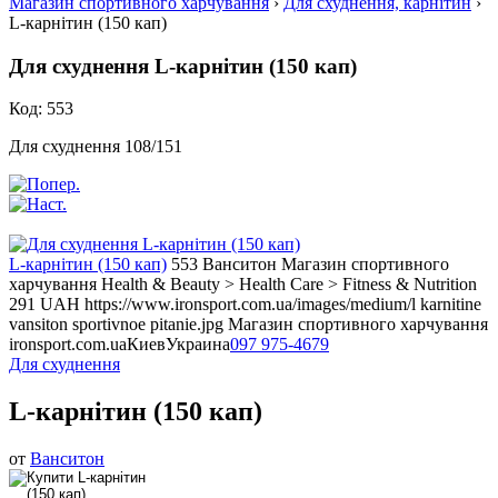
Магазин спортивного харчування
›
Для схуднення, карнітин
›
L-карнітин (150 кап)
Для схуднення L-карнітин (150 кап)
Код: 553
Для схуднення 108/151
L-карнітин (150 кап)
553
Ванситон
Магазин спортивного
харчування
Health & Beauty > Health Care > Fitness & Nutrition
291
UAH
https://www.ironsport.com.ua/images/medium/l karnitine
vansiton sportivnoe pitanie.jpg
Магазин спортивного харчування
ironsport.com.ua
Киев
Украина
097 975-4679
Для схуднення
L-карнітин (150 кап)
от
Ванситон