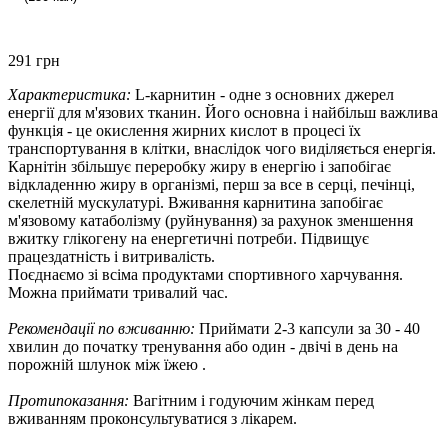
291 грн
Характеристика:
L-карнитин - одне з основних джерел
енергії для м'язових тканин. Його основна і найбільш важлива
функція - це окислення жирних кислот в процесі їх
транспортування в клітки, внаслідок чого виділяється енергія.
Карнітін збільшує переробку жиру в енергію і запобігає
відкладенню жиру в організмі, перш за все в серці, печінці,
скелетній мускулатурі. Вживання карнитина запобігає
м'язовому катаболізму (руйнування) за рахунок зменшення
вжитку глікогену на енергетичні потреби. Підвищує
працездатність і витривалість.
Поєднаємо зі всіма продуктами спортивного харчування.
Можна приймати тривалий час.
Рекомендації по вживанню:
Приймати 2-3 капсули за 30 - 40
хвилин до початку тренування або один - двічі в день на
порожній шлунок між їжею .
Протипоказання:
Вагітним і годуючим жінкам перед
вживанням проконсультуватися з лікарем.