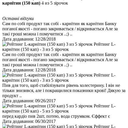
карнітин (150 кап)
4
из 5 зірочок
Останні відгуки
Сам по собі продукт так собі - карнітин як карнітин Банку
поганої якості - погано закривається / відкривається Але за
такі гроші можна і помучитися ..;) ..
Дата додавання: 12/28/2018
Рейтинг L-
карнітин (150 кап) - 3 из 5 зірочок
Сам по собі продукт так собі - карнітин як карнітин Банку
поганої якості - погано закривається / відкривається Але за
такі гроші можна і помучитися ..;) ..
Дата додавання: 12/28/2018
Рейтинг L-
карнітин (150 кап) - 3 из 5 зірочок
Пив для того, щоб стабілізувати рівень холестерину. І він не
тільки знизився, але і покращилися показники крові! Дякую за
продукт ..
Дата додавання: 09/26/2017
Рейтинг L-
карнітин (150 кап) - 5 из 5 зірочок
перед кардіо пив 2шт, потею, вода струмком. Єффект є
Дата додавання: 06/30/2017
Рейтинг L-