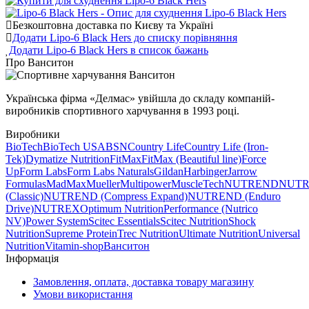
Безкоштовна доставка по Києву та Україні
Додати Lipo-6 Black Hers до списку порівняння
Додати Lipo-6 Black Hers в список бажань
Про Ванситон
Українська фірма «Делмас» увійшла до складу компаній-
виробників спортивного харчування в 1993 році.
Виробники
BioTech
BioTech USA
BSN
Country Life
Country Life (Iron-
Tek)
Dymatize Nutrition
FitMax
FitMax (Beautiful line)
Force
Up
Form Labs
Form Labs Naturals
Gildan
Harbinger
Jarrow
Formulas
MadMax
Mueller
Multipower
MuscleTech
NUTREND
NUT
(Classic)
NUTREND (Compress Expand)
NUTREND (Enduro
Drive)
NUTREX
Optimum Nutrition
Performance (Nutrico
NV)
Power System
Scitec Essentials
Scitec Nutrition
Shock
Nutrition
Supreme Protein
Trec Nutrition
Ultimate Nutrition
Universal
Nutrition
Vitamin-shop
Ванситон
Інформація
Замовлення, оплата, доставка товару магазину
Умови використання