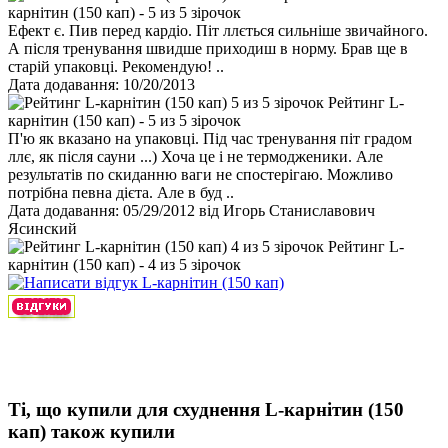
карнітин (150 кап) - 5 из 5 зірочок
Ефект є. Пив перед кардіо. Піт ллється сильніше звичайного.
А після тренування швидше приходиш в норму. Брав ще в
старій упаковці. Рекомендую! ..
Дата додавання: 10/20/2013
Рейтинг L-
карнітин (150 кап) - 5 из 5 зірочок
П'ю як вказано на упаковці. Під час тренування піт градом
ллє, як після сауни ...) Хоча це і не термодженики. Але
результатів по скиданню ваги не спостерігаю. Можливо
потрібна певна дієта. Але в буд ..
Дата додавання: 05/29/2012 від Игорь Станиславович
Ясинский
Рейтинг L-
карнітин (150 кап) - 4 из 5 зірочок
Ті, що купили для схуднення L-карнітин (150
кап) також купили