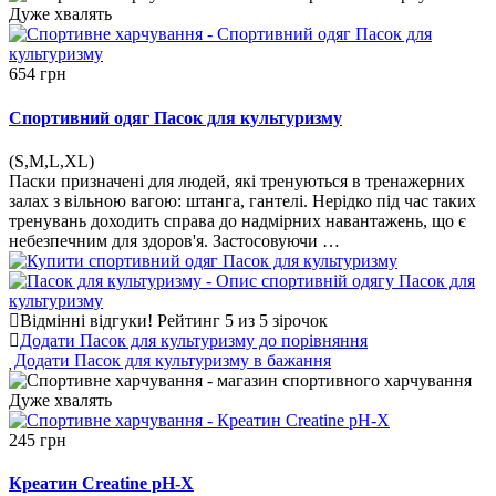
Дуже
хвалять
654 грн
Спортивний одяг Пасок для культуризму
(S,M,L,XL)
Паски призначені для людей, які тренуються в тренажерних
залах з вільною вагою: штанга, гантелі. Нерідко під час таких
тренувань доходить справа до надмірних навантажень, що є
небезпечним для здоров'я. Застосовуючи …
Відмінні відгуки!
Рейтинг 5 из 5 зірочок
Додати Пасок для культуризму до порівняння
Додати Пасок для культуризму в бажання
Дуже
хвалять
245 грн
Креатин Creatine pH-X