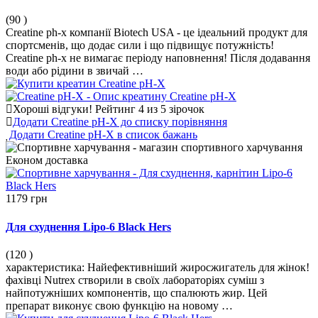
(90
)
Creatine ph-x компанії Biotech USA - це ідеальний продукт для
спортсменів, що додає сили і що підвищує потужність!
Creatine ph-x не вимагає періоду наповнення! Після додавання
води або рідини в звичай …
Хороші відгуки!
Рейтинг 4 из 5 зірочок
Додати Creatine pH-X до списку порівняння
Додати Creatine pH-X в список бажань
Економ
доставка
1179 грн
Для схуднення Lipo-6 Black Hers
(120
)
характеристика: Найефективніший жиросжигатель для жінок!
фахівці Nutrex створили в своїх лабораторіях суміш з
найпотужніших компонентів, що спалюють жир. Цей
препарат виконує свою функцію на новому …