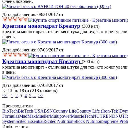
Очень доволен.
Дата добавления: 08/21/2017 от
Креатина моногидрат Креапур
(300 кап)
креатина моногидрат - отличная штука для тех, кто хочет уве
в день.
Дата добавления: 07/03/2017 от
Креатина моногидрат Креапур
(300 кап)
креатина моногидрат - отличная штука для тех, кто хочет уве
в день.
Дата добавления: 07/03/2017 от
С
13
по
18
(из
218
отзывов)
<<
1
2
3
4
5
...
>>
Производители
BioTech
BioTech USA
BSN
Country Life
Country Life (Iron-Tek)
Dyma
Formulas
MadMax
Mueller
Multipower
MuscleTech
NUTREND
NUTRE
System
Scitec Essentials
Scitec Nutrition
Shock Nutrition
Supreme Prot
Информация