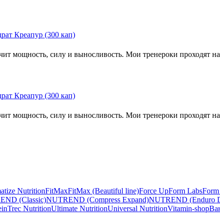
личит мощность, силу и выносливость. Мои тренероки проходят н
личит мощность, силу и выносливость. Мои тренероки проходят н
tize Nutrition
FitMax
FitMax (Beautiful line)
Force Up
Form Labs
Form 
ND (Classic)
NUTREND (Compress Expand)
NUTREND (Enduro D
ein
Trec Nutrition
Ultimate Nutrition
Universal Nutrition
Vitamin-shop
Ва