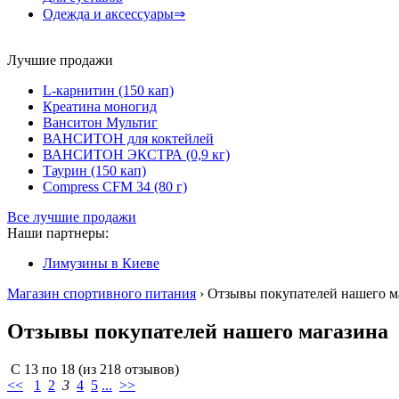
Одежда и аксессуары⇒
Лучшие продажи
L-карнитин (150 кап)
Креатина моногид
Ванситон Мультиг
ВАНСИТОН для коктейлей
ВАНСИТОН ЭКСТРА (0,9 кг)
Таурин (150 кап)
Compress CFM 34 (80 г)
Все лучшие продажи
Наши партнеры:
Лимузины в Киеве
Магазин спортивного питания
› Отзывы покупателей нашего м
Отзывы покупателей нашего магазина
С
13
по
18
(из
218
отзывов)
<<
1
2
3
4
5
...
>>