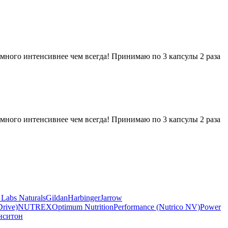
амного интенсивнее чем всегда! Принимаю по 3 капсулы 2 раза
амного интенсивнее чем всегда! Принимаю по 3 капсулы 2 раза
Labs Naturals
Gildan
Harbinger
Jarrow
rive)
NUTREX
Optimum Nutrition
Performance (Nutrico NV)
Power
нситон