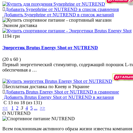
Добавить Synephrine от NUTREND в список сравнения
Добавить Synephrine от NUTREND в список желаний
Эконом
доставка
1194 грн
Энергетик Brutus Energy Shot от NUTREND
(20 х 60
)
Первый энергетический стимулятор, содержащий порошок L-т
обеспечивая а …
Бесплатная доставка по Киеву и Украине
Добавить Brutus Energy Shot от NUTREND в сравнение
Добавить Brutus Energy Shot от NUTREND в желания
С
13
по
18
(из
131
)
<<
1
2
3
4
5
...
>>
О NUTREND
Всем поклонникам активного образа жизни известна компан