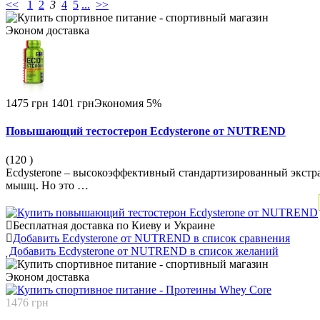
<<
1
2
3
4
5
...
>>
Эконом
доставка
1475 грн
1401 грн
Экономия 5%
Повышающий тестостерон Ecdysterone от NUTREND
(120
)
Ecdysterone – высокоэффективный стандартизированный экстра
мышц. Но это …
Бесплатная доставка по Киеву и Украине
Добавить Ecdysterone от NUTREND в список сравнения
Добавить Ecdysterone от NUTREND в список желаний
Эконом
доставка
1476 грн