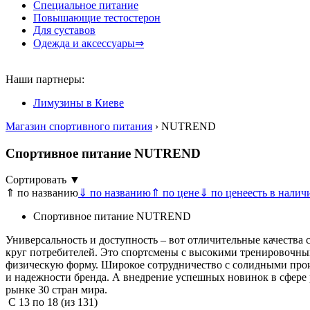
Специальное питание
Повышающие тестостерон
Для суставов
Одежда и аксессуары⇒
Наши партнеры:
Лимузины в Киеве
Магазин спортивного питания
› NUTREND
Спортивное питание NUTREND
Сортировать ▼
⇑ по названию
⇓ по названию
⇑ по цене
⇓ по цене
есть в налич
Спортивное питание NUTREND
Универсальность и доступность – вот отличительные качеств
круг потребителей. Это спортсмены с высокими тренировочным
физическую форму. Широкое сотрудничество с солидными прои
и надежности бренда. А внедрение успешных новинок в сфере
рынке 30 стран мира.
С
13
по
18
(из
131
)