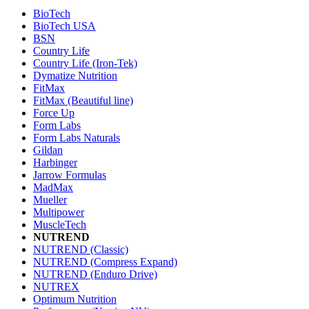
BioTech
BioTech USA
BSN
Country Life
Country Life (Iron-Tek)
Dymatize Nutrition
FitMax
FitMax (Beautiful line)
Force Up
Form Labs
Form Labs Naturals
Gildan
Harbinger
Jarrow Formulas
MadMax
Mueller
Multipower
MuscleTech
NUTREND
NUTREND (Classic)
NUTREND (Compress Expand)
NUTREND (Enduro Drive)
NUTREX
Optimum Nutrition