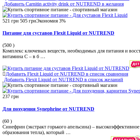
Добавить Carnitin activity drink от NUTREND в желания
521 грн
505 грн
Экономия 3%
Питание для суставов Flexit Liquid от NUTREND
(500
)
Комплекс ключевых веществ, необходимых для питания и восст
витамина C – в б …
Добавить Flexit Liquid от NUTREND в список сравнения
Добавить Flexit Liquid от NUTREND в список желаний
237 грн
Для похудения Synephrine от NUTREND
(60
)
Синефрин (экстракт горького апельсина) – высокоэффективное
образования тепла), который …