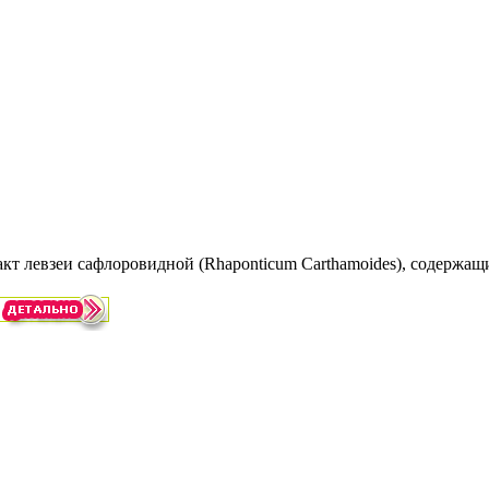
кт левзеи сафлоровидной (Rhaponticum Carthamoides), содержащ