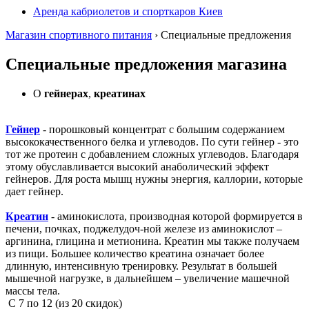
Аренда кабриолетов и спорткаров Киев
Магазин спортивного питания
› Специальные предложения
Специальные предложения магазина
О
гейнерах
,
креатинах
Гейнер
- порошковый концентрат с большим содержанием
высококачественного белка и углеводов. По сути гейнер - это
тот же протеин с добавлением сложных углеводов. Благодаря
этому обуславливается высокий анаболический эффект
гейнеров. Для роста мышц нужны энергия, каллории, которые
дает гейнер.
Креатин
- аминокислота, производная которой формируется в
печени, почках, поджелудоч-ной железе из аминокислот –
аргинина, глицина и метионина. Креатин мы также получаем
из пищи. Большее количество креатина означает более
длинную, интенсивную тренировку. Результат в большей
мышечной нагрузке, в дальнейшем – увеличение машечной
массы тела.
С
7
по
12
(из
20
скидок)