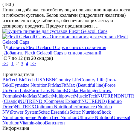
(180
)
Пищевая добавка, способствующая повышению подвижности
и гибкости суставов. Белок коллаген (гидролизат желатина)
изготовлен в виде таблеток, обеспечивающих легкую
дозировку продукта. Продукт предназначен …
Добавить Flexit Gelacoll Caps в список сравнения
Добавить Flexit Gelacoll Caps в список желаний
С
7
по
12
(из
20
скидок)
<<
1
2
3
4
>>
Производители
BioTech
BioTech USA
BSN
Country Life
Country Life (Iron-
Tek)
Dymatize Nutrition
FitMax
FitMax (Beautiful line)
Force
Up
Form Labs
Form Labs Naturals
Gildan
Harbinger
Jarrow
Formulas
MadMax
Mueller
Multipower
MuscleTech
NUTREND
NUT
(Classic)
NUTREND (Compress Expand)
NUTREND (Enduro
Drive)
NUTREX
Optimum Nutrition
Performance (Nutrico
NV)
Power System
Scitec Essentials
Scitec Nutrition
Shock
Nutrition
Supreme Protein
Trec Nutrition
Ultimate Nutrition
Universal
Nutrition
Vitamin-shop
Ванситон
Информация