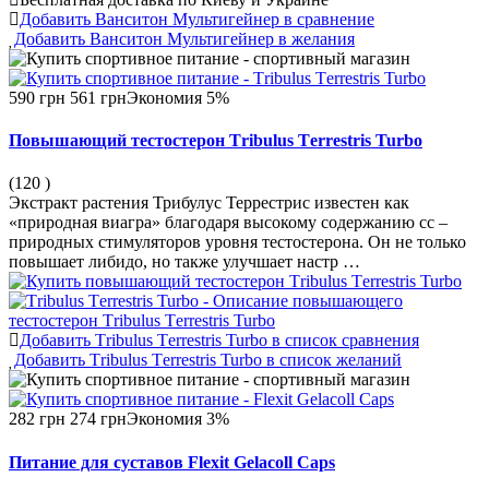
Добавить Ванситон Мультигейнер в сравнение
Добавить Ванситон Мультигейнер в желания
590 грн
561 грн
Экономия 5%
Повышающий тестостерон Тribulus Тerrestris Turbo
(120
)
Экстракт растения Трибулус Террестрис известен как
«природная виагра» благодаря высокому содержанию сс –
природных стимуляторов уровня тестостерона. Он не только
повышает либидо, но также улучшает настр …
Добавить Тribulus Тerrestris Turbo в список сравнения
Добавить Тribulus Тerrestris Turbo в список желаний
282 грн
274 грн
Экономия 3%
Питание для суставов Flexit Gelacoll Caps