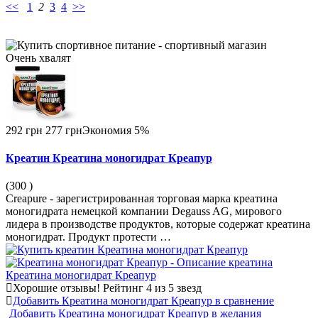
<<
1
2
3
4
>>
Очень
хвалят
292 грн
277 грн
Экономия 5%
Креатин Креатина моногидрат Креапур
(300
)
Creapure - зарегистрированная торговая марка креатина
моногидрата немецкой компании Degauss AG, мирового
лидера в производстве продуктов, которые содержат креатина
моногидрат. Продукт протести …
Хорошие отзывы!
Рейтинг 4 из 5 звезд
Добавить Креатина моногидрат Креапур в сравнение
Добавить Креатина моногидрат Креапур в желания