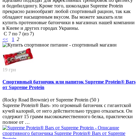
идеально подходят для эффективных тренировок по фитнесу
и бодибилдингу. Кроме того, шоколадки Supreme Protein
прекрасно разнообразят любой спортивный рацион, так как
обладают насыщенным вкусом. Вы можете заказать или
купить протеиновые батончики в магазинах нашей компании
в Киеве и других городах Украины.
С
7
по
7
(из
7
)
<<
1
2
19 грн
Спортивный батончик или напиток Supreme Protein® Bars
от Supreme Protein
(Rocky Road Brownie) от Supreme Protein (50
)
Supreme Protein® Bars- это огромный батончик с гигантской
кучей калорий, от него действительно трудно отказаться. Он
содержит 15 грамм высококачественного белка, практически
полное от …