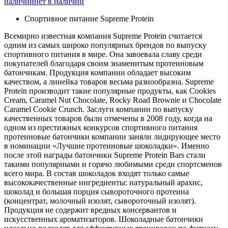
наличии
нет в наличии
Спортивное питание Supreme Protein
Всемирно известная компания Supreme Protein считается
одним из самых широко популярных брендов по выпуску
спортивного питания в мире. Она завоевала славу среди
покупателей благодаря своим знаменитым протеиновым
батончикам. Продукция компании обладает высоким
качеством, а линейка товаров весьма разнообразна. Supreme
Protein производит такие популярные продукты, как Cookies
Cream, Caramel Nut Chocolate, Rocky Road Brownie и Chocolate
Caramel Cookie Crunch. Заслуги компании по выпуску
качественных товаров были отмечены в 2008 году, когда на
одном из престижных конкурсов спортивного питания
протеиновые батончики компании заняли лидирующее место
в номинации «Лучшие протеиновые шоколадки». Именно
после этой награды батончики Supreme Protein Bars стали
такими популярными и горячо любимыми среди спортсменов
всего мира. В состав шоколадок входят только самые
высококачественные ингредиенты: натуральный арахис,
шоколад и большая порция сывороточного протеина
(концентрат, молочный изолят, сывороточный изолят).
Продукция не содержит вредных консервантов и
искусственных ароматизаторов. Шоколадные батончики