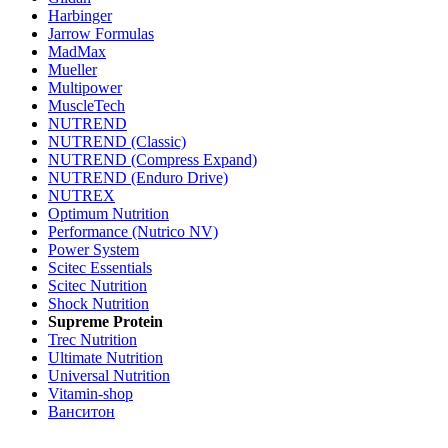
Harbinger
Jarrow Formulas
MadMax
Mueller
Multipower
MuscleTech
NUTREND
NUTREND (Classic)
NUTREND (Compress Expand)
NUTREND (Enduro Drive)
NUTREX
Optimum Nutrition
Performance (Nutrico NV)
Power System
Scitec Essentials
Scitec Nutrition
Shock Nutrition
Supreme Protein
Trec Nutrition
Ultimate Nutrition
Universal Nutrition
Vitamin-shop
Ванситон