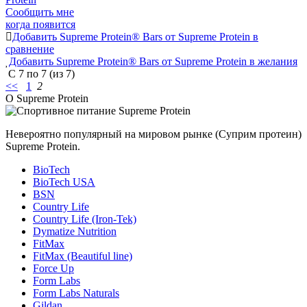
Сообщить мне
когда появится
Добавить Supreme Protein® Bars от Supreme Protein в
сравнение
Добавить Supreme Protein® Bars от Supreme Protein в желания
С
7
по
7
(из
7
)
<<
1
2
О Supreme Protein
Невероятно популярный на мировом рынке (Суприм протеин)
Supreme Protein.
BioTech
BioTech USA
BSN
Country Life
Country Life (Iron-Tek)
Dymatize Nutrition
FitMax
FitMax (Beautiful line)
Force Up
Form Labs
Form Labs Naturals
Gildan