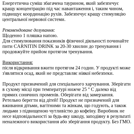
Енергетична суміш збагачена таурином, який забезпечує
кращу концентрацію під час навантаження і, таким чином,
підвищує координацію рухів. Забезпечує кращу стимуляцію
центральної нервової системи.
Рекомендоване дозування:
Щоденно 1 пляшка напою.
Для стимулювання показників фізичної діяльності починайте
пити CARNITIN DRINK за 20-30 хвилин до тренування і
продовжуйте прийом протягом тренування.
Використання:
після відкривання вжити протягом 24 годин. У продукті може
з'являтися осад, який не представляє ніякої небезпеки.
Продукт призначений для спеціального харчування. Зберігати
в сухому місці при температурі нижче 25 ° C далеко від
прямих сонячних променів. Оберігати від замерзання.
Ретельно берегти від дітей! Продукт не призначений для
вживання дітьми, вагітними та жінкам, що годують, а також
людьми з підвищеною чутливістю до кофеїну. Виробник не
несе відповідальності за будь-яку шкоду, заподіяну в результаті
неналежного використання або зберігання продукту. Без ГМО.