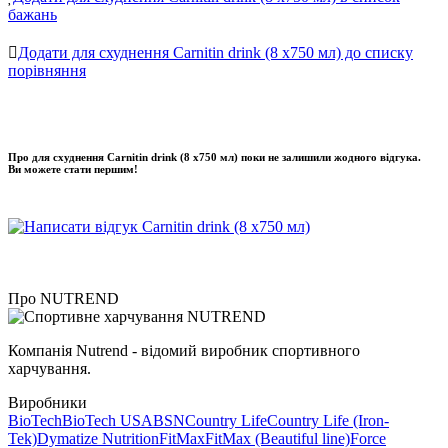
бажань
Додати для схуднення Carnitin drink (8 x750 мл) до списку
порівняння
Про для схуднення Carnitin drink (8 x750 мл) поки не залишили жодного відгука.
Ви можете стати першим!
Про NUTREND
Компанія Nutrend - відомий виробник спортивного
харчування.
Виробники
BioTech
BioTech USA
BSN
Country Life
Country Life (Iron-
Tek)
Dymatize Nutrition
FitMax
FitMax (Beautiful line)
Force