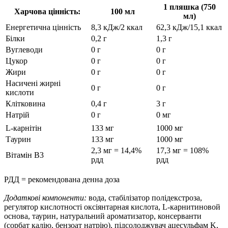
1 пляшка (750
Харчова цінність:
100 мл
мл)
Енергетична цінність
8,3 кДж/2 ккал
62,3 кДж/15,1 ккал
Білки
0,2 г
1,3 г
Вуглеводи
0 г
0 г
Цукор
0 г
0 г
Жири
0 г
0 г
Насичені жирні
0 г
0 г
кислоти
Клітковина
0,4 г
3 г
Натрій
0 г
0 мг
L-карнітін
133 мг
1000 мг
Таурин
133 мг
1000 мг
2,3 мг = 14,4%
17,3 мг = 108%
Вітамін В3
рдд
рдд
РДД = рекомендована денна доза
Додаткові компоненти:
вода, стабілізатор полідекстроза,
регулятор кислотності оксіянтарная кислота, L-карнитиновой
основа, таурин, натуральний ароматизатор, консерванти
(сорбат калію, бензоат натрію), підсолоджувач ацесульфам K,