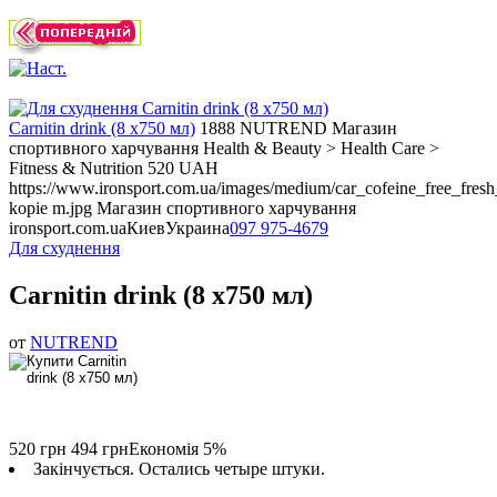
Carnitin drink (8 x750 мл)
1888
NUTREND
Магазин
спортивного харчування
Health & Beauty > Health Care >
Fitness & Nutrition
520
UAH
https://www.ironsport.com.ua/images/medium/car_cofeine_free_fre
kopie m.jpg
Магазин спортивного харчування
ironsport.com.ua
Киев
Украина
097 975-4679
Для схуднення
Carnitin drink (8 x750 мл)
от
NUTREND
520 грн
494 грн
Економія 5%
Закінчується. Остались четыре штуки.