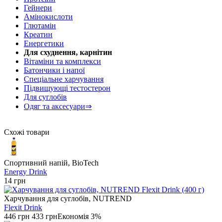
Гейнери
Амінокислоти
Глютамін
Креатин
Енергетики
Для схуднення, карнітин
Вітаміни та комплекси
Батончики і напої
Спеціальне харчування
Підвищующі тестостерон
Для суглобів
Одяг та аксесуари⇒
Схожі товари
Спортивний напій, BioTech
Energy Drink
14 грн
Харчування для суглобів, NUTREND
Flexit Drink
446 грн
433 грн
Економія 3%