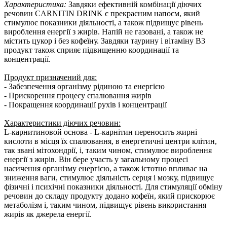
Характеристика:
Завдяки ефективній комбінації діючих
речовин CARNITIN DRINK є прекрасним напоєм, який
стимулює показники діяльності, а також підвищує рівень
вироблення енергії з жирів. Напій не газовані, а також не
містить цукор і без кофеїну. Завдяки таурину і вітаміну B3
продукт також сприяє підвищенню координації та
концентрації.
Продукт призначений для:
- Забезпечення організму рідиною та енергією
- Прискорення процесу спалювання жирів
- Покращення координації рухів і концентрації
Характеристики діючих речовин:
L-карнитиновой основа - L-карнітин переносить жирні
кислоти в місця їх спалювання, в енергетичні центри клітин,
так звані мітохондрії, і, таким чином, стимулює вироблення
енергії з жирів. Він бере участь у загальному процесі
насичення організму енергією, а також істотно впливає на
зниження ваги, стимулює діяльність серця і мозку, підвищує
фізичні і психічні показники діяльності. Для стимуляції обміну
речовин до складу продукту додано кофеїн, який прискорює
метаболізм і, таким чином, підвищує рівень використання
жирів як джерела енергії.