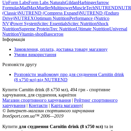
Up
Form Labs
Form Labs Naturals
Gildan
Harbinger
Jarrow
Formulas
MadMax
Mueller
Multipower
MuscleTech
NUTREND
NUT
(Classic)
NUTREND (Compress Expand)
NUTREND (Enduro
Drive)
NUTREX
Optimum Nutrition
Performance (Nutrico
NV)
Power System
Scitec Essentials
Scitec Nutrition
Shock
Nutrition
Supreme Protein
Trec Nutrition
Ultimate Nutrition
Universal
Nutrition
Vitamin-shop
Ванситон
Інформація
Замовлення, оплата, доставка товару магазину
Умови використання
Розповісти другу
Розповісти знайомому про для схуднення Carnitin drink
(8 x750 мл) від NUTREND
Купити Carnitin drink (8 x750 мл), 494 грн - спортивне
харчування, для схуднення, карнітин
Магазин спортивного харчування
|
Рейтинг спортивного
харчування
|
Контакти
|
Карта магазину
|
© Інтернет-магазин спортивного харчування
IronSport.com.ua™ 2006—2019
Купити
для схуднення Carnitin drink (8 x750 мл)
та ін