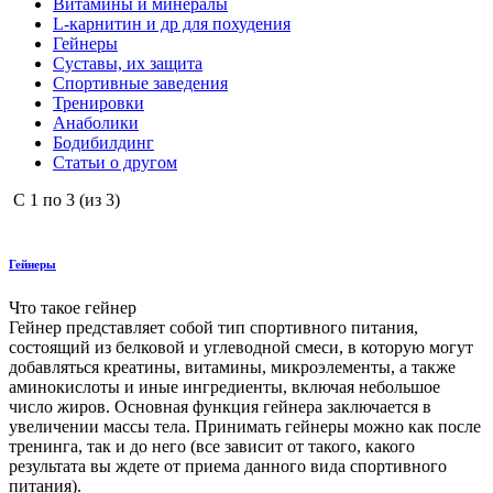
Витамины и минералы
L-карнитин и др для похудения
Гейнеры
Суставы, их защита
Спортивные заведения
Тренировки
Анаболики
Бодибилдинг
Статьи о другом
С
1
по
3
(из
3
)
Гейнеры
Что такое гейнер
Гейнер представляет собой тип спортивного питания,
состоящий из белковой и углеводной смеси, в которую могут
добавляться креатины, витамины, микроэлементы, а также
аминокислоты и иные ингредиенты, включая небольшое
число жиров. Основная функция гейнера заключается в
увеличении массы тела. Принимать гейнеры можно как после
тренинга, так и до него (все зависит от такого, какого
результата вы ждете от приема данного вида спортивного
питания).