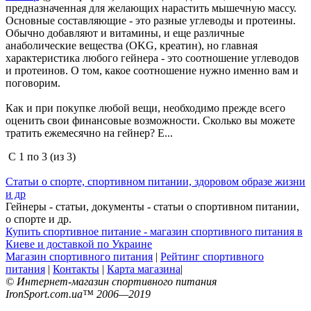
предназначенная для желающих нарастить мышечную массу.
Основные составляющие - это разные углеводы и протеины.
Обычно добавляют и витамины, и еще различные
анаболические вещества (OKG, креатин), но главная
характеристика любого гейнера - это соотношение углеводов
и протеинов. О том, какое соотношение нужно именно вам и
поговорим.
Как и при покупке любой вещи, необходимо прежде всего
оценить свои финансовые возможности. Сколько вы можете
тратить ежемесячно на гейнер? Е...
С
1
по
3
(из
3
)
Статьи о спорте, спортивном питании, здоровом образе жизни
и др
Гейнеры - статьи, документы - статьи о спортивном питании,
о спорте и др.
Купить спортивное питание - магазин спортивного питания в
Киеве и доставкой по Украине
Магазин спортивного питания
|
Рейтинг спортивного
питания
|
Контакты
|
Карта магазина
|
© Интернет-магазин спортивного питания
IronSport.com.ua™ 2006—2019