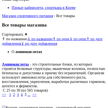
Прокат кабриолета, спорткара в Киеве
Магазин спортивного питания
› Все товары
Все товары магазина
Сортировать ▼
⇑ по названию
⇓ по названию
⇑ по цене
⇓ по цене
⇑ по дате
добавления
⇓ по дате добавления
О
аминокислотах
Аминокислоты
- это строительные блоки, из которых
строятся белковые структуры, мышечные волокна, полностью
безопасна и допустимы к приему без ограничений. Организм
использует аминокислоты для собственного роста,
восстановления, укрепления, выработки различных гормонов,
антител и ферментов.
С
25
по
30
(из
565
товаров)
<<
1
2
3
4
5
...
>>