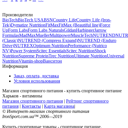
Производители
BioTech
BioTech USA
BSN
Country Life
Country Life (Iron-
Tek)
Dymatize Nutrition
FitMax
FitMax (Beautiful line)
Force
Up
Form Labs
Form Labs Naturals
Gildan
Harbinger
Jarrow
Formulas
MadMax
Mueller
Multipower
MuscleTech
NUTREND
NUT
(Classic)
NUTREND (Compress Expand)
NUTREND (Enduro
Drive)
NUTREX
Optimum Nutrition
Performance (Nutrico
NV)
Power System
Scitec Essentials
Scitec Nutrition
Shock
Nutrition
Supreme Protein
Trec Nutrition
Ultimate Nutrition
Universal
Nutrition
Vitamin-shop
Ванситон
Информация
Заказ, оплата, доставка
Условия использования
Магазин спортивного питания - купить спортивное питание
Харьков - витамины
Магазин спортивного питания
|
Рейтинг спортивного
питания
|
Контакты
|
Карта магазина
|
© Интернет-магазин спортивного питания
IronSport.com.ua™ 2006—2019
Купить спортивные товары - спортивное питание,