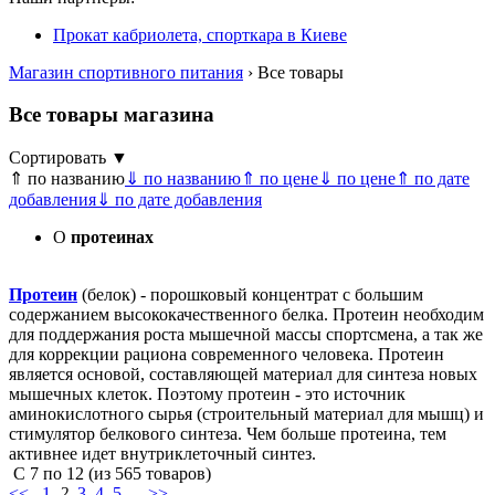
Прокат кабриолета, спорткара в Киеве
Магазин спортивного питания
› Все товары
Все товары магазина
Сортировать ▼
⇑ по названию
⇓ по названию
⇑ по цене
⇓ по цене
⇑ по дате
добавления
⇓ по дате добавления
О
протеинах
Протеин
(белок) - порошковый концентрат с большим
содержанием высококачественного белка. Протеин необходим
для поддержания роста мышечной массы спортсмена, а так же
для коррекции рациона современного человека. Протеин
является основой, составляющей материал для синтеза новых
мышечных клеток. Поэтому протеин - это источник
аминокислотного сырья (строительный материал для мышц) и
стимулятор белкового синтеза. Чем больше протеина, тем
активнее идет внутриклеточный синтез.
С
7
по
12
(из
565
товаров)
<<
1
2
3
4
5
...
>>