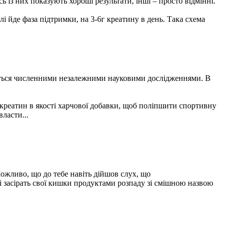
ь із них показують хороші результати, інші – просто відмінні.
і йде фаза підтримки, на 3-6г креатину в день. Така схема
ується численними незалежними науковими дослідженнями. В
 креатин в якості харчової добавки, щоб поліпшити спортивну
власти...
 Можливо, що до тебе навіть дійшов слух, що
і засірать свої кишки продуктами розпаду зі смішною назвою