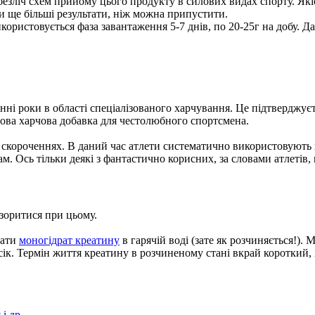
безліч схем прийому цього продукту в силових видах спорту. Якіс
 ще більші результати, ніж можна припустити.
ристовується фаза завантаження 5-7 днів, по 20-25г на добу. Дал
анні роки в області спеціалізованого харчування. Це підтвердж
удова харчова добавка для честолюбного спортсмена.
их скороченнях. В даний час атлети систематично використовують
м. Ось тільки деякі з фантастично корисних, за словами атлетів, 
зоритися при цьому.
вати
моногідрат креатину
в гарячій воді (зате як розчиняється!).
ік. Термін життя креатину в розчиненому стані вкрай короткий, 
 і др