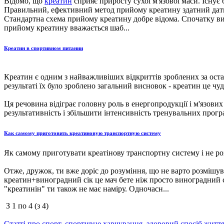
Відомо, що
креатин
сприяє приросту сухої м'язової маси. Існує 
Правильний, ефективний метод прийому креатину здатний дати
Стандартна схема прийому креатину добре відома. Спочатку вико
прийому креатину вважається шаб...
Креатин в спортивном питании
Креатин є одним з найважливіших відкриттів зроблених за ост
результаті їх було зроблено загальний висновок - креатин це ч
Ця речовина відіграє головну роль в енергопродукції і м'язов
результативність і збільшити інтенсивність тренувальних програ
Как самому приготовить креатиновую транспортную систему
Як самому приготувати креатінову транспортну систему і не ро
Отже, дружок, ти вже доріс до розуміння, що не варто розмішу
креатин+виноградний сік це мач бете ніж просто виноградний с
"креатинін" ти також не має наміру. Одночасн...
З
1
по
4
(з
4
)
Статті про спорт, спортивне харчування, здоровий спосіб життя