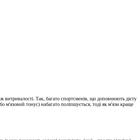
акож витривалості. Так, багато спортсменів, що доповнюють дієту
бо м'язовий тонус) набагато поліпшується, тоді як м'язи краще