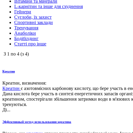
Вітаміни та мінерали
L-карнітин та інше для схуднення
Гейнери
Суглоби, їх захист
Спортивні заклади
Тренування
Анаболіки
Бодібілдинг
Статті про інше
З
1
по
4
(з
4
)
Креатин
Креатин, визначення:
Креатин
є азотовмісних карбонову кислоту, що бере участь в ен
Дана кислота бере участь в синтезі енергетичних запасів органі
креатином, спостерігали збільшення затримки води в м'язових кл
тренуються.
Ді...
Эффективный метод использования креатина