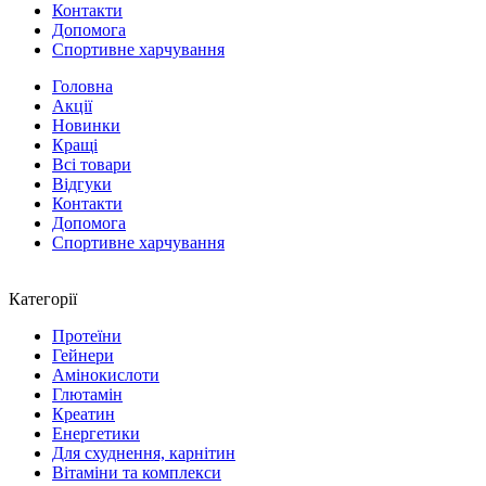
Контакти
Допомога
Спортивне харчування
Головна
Акції
Новинки
Кращі
Всі товари
Відгуки
Контакти
Допомога
Спортивне харчування
Категорії
Протеїни
Гейнери
Амінокислоти
Глютамін
Креатин
Енергетики
Для схуднення, карнітин
Вітаміни та комплекси