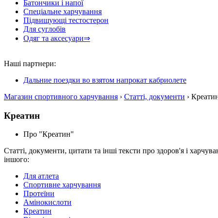
Батончики і напої
Спеціальне харчування
Підвищующі тестостерон
Для суглобів
Одяг та аксесуари⇒
Наші партнери:
Дальние поездки во взятом напрокат кабриолете
Магазин спортивного харчування
›
Статті, документи
› Креати
Креатин
Про "Креатин"
Статті, документи, цитати та інші тексти про здоров'я і харчув
іншого:
Для атлета
Спортивне харчування
Протеїни
Амінокислоти
Креатин