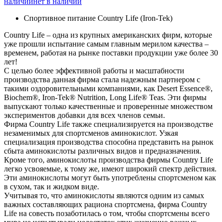
наличии
нет в наличии
Спортивное питание Country Life (Iron-Tek)
Country Life – одна из крупных американских фирм, которые
уже прошли испытание самым главным мерилом качества –
временем, работая на рынке поставки продукции уже более 30
лет!
С целью более эффективной работы и масштабности
производства данная фирма стала надежным партнером с
такими оздоровительными компаниями, как Desert Essence®,
Biochem®, Iron-Tek® Nutrition, Long Life® Teas. Эти фирмы
выпускают только качественные и проверенные множеством
экспериментов добавки для всех членов семьи.
Фирма Country Life также специализируется на производстве
незаменимых для спортсменов аминокислот. Узкая
специализация производства способна представить на рынок
сбыта аминокислоты различных видов и предназначения.
Кроме того, аминокислоты производства фирмы Country Life
легко усвояемые, к тому же, имеют широкий спектр действия.
Эти аминокислоты могут быть употреблены спортсменом как
в сухом, так и жидком виде.
Учитывая то, что аминокислоты являются одним из самых
важных составляющих рациона спортсмена, фирма Country
Life на совесть позаботилась о том, чтобы спортсмены всего