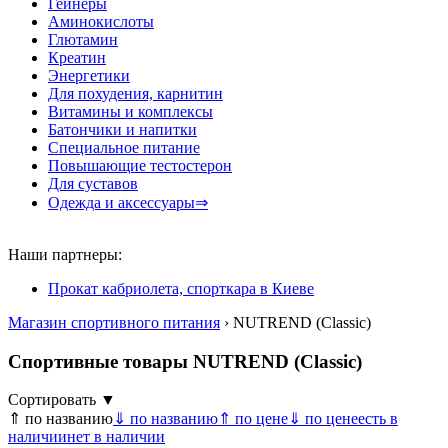
Гейнеры
Аминокислоты
Глютамин
Креатин
Энергетики
Для похудения, карнитин
Витамины и комплексы
Батончики и напитки
Специальное питание
Повышающие тестостерон
Для суставов
Одежда и аксессуары⇒
Наши партнеры:
Прокат кабриолета, спорткара в Киеве
Магазин спортивного питания
› NUTREND (Classic)
Спортивные товары NUTREND (Classic)
Сортировать ▼
⇑ по названию
⇓ по названию
⇑ по цене
⇓ по цене
есть в
наличии
нет в наличии