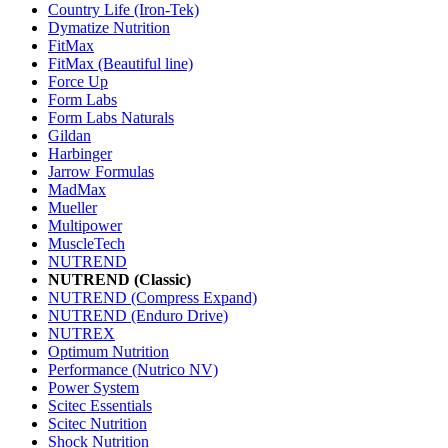
Country Life (Iron-Tek)
Dymatize Nutrition
FitMax
FitMax (Beautiful line)
Force Up
Form Labs
Form Labs Naturals
Gildan
Harbinger
Jarrow Formulas
MadMax
Mueller
Multipower
MuscleTech
NUTREND
NUTREND (Classic)
NUTREND (Compress Expand)
NUTREND (Enduro Drive)
NUTREX
Optimum Nutrition
Performance (Nutrico NV)
Power System
Scitec Essentials
Scitec Nutrition
Shock Nutrition