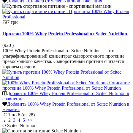
Добавить Шейкер от Scitec Nutrition в желания
797 грн
Протеин 100% Whey Protein Professional от Scitec Nutrition
(920
)
100% Whey Protein Professional от Scitec Nutrition — это
ультрафильтрованный концентрат сывороточного протеина
превосходного качества. Сывороточный протеин считается
королем среди в …
Добавить 100% Whey Protein Professional от Scitec Nutrition в
сравнение
Добавить 100% Whey Protein Professional от Scitec Nutrition в
желания
С
1
по
6
(из
28
)
1
2
3
4
5
>>
О Scitec Nutrition