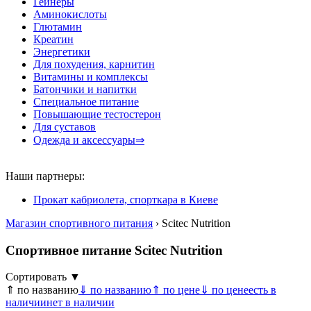
Гейнеры
Аминокислоты
Глютамин
Креатин
Энергетики
Для похудения, карнитин
Витамины и комплексы
Батончики и напитки
Специальное питание
Повышающие тестостерон
Для суставов
Одежда и аксессуары⇒
Наши партнеры:
Прокат кабриолета, спорткара в Киеве
Магазин спортивного питания
› Scitec Nutrition
Спортивное питание Scitec Nutrition
Сортировать ▼
⇑ по названию
⇓ по названию
⇑ по цене
⇓ по цене
есть в
наличии
нет в наличии