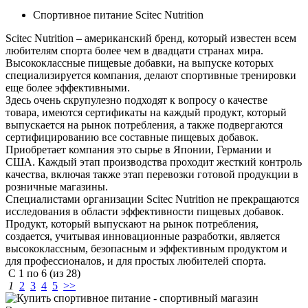
Спортивное питание Scitec Nutrition
Scitec Nutrition – американский бренд, который известен всем
любителям спорта более чем в двадцати странах мира.
Высококлассные пищевые добавки, на выпуске которых
специализируется компания, делают спортивные тренировки
еще более эффективными.
Здесь очень скрупулезно подходят к вопросу о качестве
товара, имеются сертификаты на каждый продукт, который
выпускается на рынок потребления, а также подвергаются
сертифицированию все составные пищевых добавок.
Приобретает компания это сырье в Японии, Германии и
США. Каждый этап производства проходит жесткий контроль
качества, включая также этап перевозки готовой продукции в
розничные магазины.
Специалистами организации Scitec Nutrition не прекращаются
исследования в области эффективности пищевых добавок.
Продукт, который выпускают на рынок потребления,
создается, учитывая инновационные разработки, является
высококлассным, безопасным и эффективным продуктом и
для профессионалов, и для простых любителей спорта.
С
1
по
6
(из
28
)
1
2
3
4
5
>>