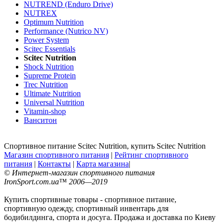
NUTREND (Enduro Drive)
NUTREX
Optimum Nutrition
Performance (Nutrico NV)
Power System
Scitec Essentials
Scitec Nutrition
Shock Nutrition
Supreme Protein
Trec Nutrition
Ultimate Nutrition
Universal Nutrition
Vitamin-shop
Ванситон
Спортивное питание Scitec Nutrition, купить Scitec Nutrition
Магазин спортивного питания
|
Рейтинг спортивного
питания
|
Контакты
|
Карта магазина
|
© Интернет-магазин спортивного питания
IronSport.com.ua™ 2006—2019
Купить спортивные товары - спортивное питание,
спортивную одежду, спортивный инвентарь для
бодибилдинга, спорта и досуга. Продажа и доставка по Киеву