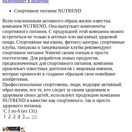
наличии
нет в наличии
Спортивное питание NUTREND
Всем поклонникам активного образа жизни известна
компания NUTREND. Она выпускает компоненты
спортивного питания. С продукцией этой компании можно
встретиться не только в аптеках или магазинах здоровой
пищи. Спортивные магазины, фитнесс-центры, спортивные
клубы, танцзалы и танцевальные клубы рекомендуют
спортивное питание Nutrend своим членам и просто
посетителям. Для разработок новых продуктов,
предназначенных для спортивного питания, компания
привлекает известных диетологов с мировым именем,
которые привносят в создание образцов свои новейшие
изобретения.
Профессиональные спортсмены, люди, ведущие активный
образ жизни, все те, кто следит за своим здоровьем и
здоровьем своих детей, используют продукцию компании
NUTREND в качестве как спортивного, так и просто
здорового питания.
С
1
по
6
(из
131
)
1
2
3
4
5
...
>>