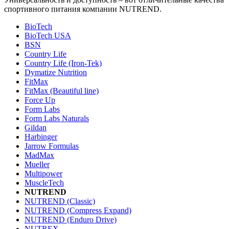
спортивного питания компании NUTREND.
BioTech
BioTech USA
BSN
Country Life
Country Life (Iron-Tek)
Dymatize Nutrition
FitMax
FitMax (Beautiful line)
Force Up
Form Labs
Form Labs Naturals
Gildan
Harbinger
Jarrow Formulas
MadMax
Mueller
Multipower
MuscleTech
NUTREND
NUTREND (Classic)
NUTREND (Compress Expand)
NUTREND (Enduro Drive)
NUTREX