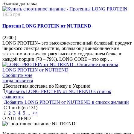
Эконом
доставка
1936 грн
Протеин LONG PROTEIN от NUTREND
(2200
)
LONG PROTEIN– это высококачественный белковый продукт
широкого спектра действия, обладающая анаболическим
эффектом и отличающаяся высоким содержанием белка в
каждой порции (78 – 79%). LONG CORE – это сер …
Сообщить мне
когда появится
Бесплатная доставка по Киеву и Украине
Добавить LONG PROTEIN от NUTREND в список
сравнения
Добавить LONG PROTEIN от NUTREND в список желаний
С
1
по
6
(из
131
)
1
2
3
4
5
...
>>
О NUTREND
Универсальность и доступность – вот отличительные качества