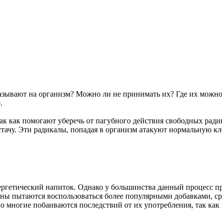
азывают на организм? Можно ли не принимать их? Где их можно
.
к как помогают уберечь от пагубного действия свободных радика
стачу. Эти радикалы, попадая в организм атакуют нормальную кл
нергетический напиток. Однако у большинства данный процесс 
ены пытаются воспользоваться более популярными добавками, с
 многие побаиваются последствий от их употребления, так как не