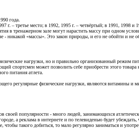
990 года.
7 г. – третье место; в 1992, 1995 г. – четвёртый; в 1991, 1998 и 
анятия в тренажерном зале могут нарастить массу при одном усло
 - никакой «массы». Это закон природы, и его не обойти и не об
 физические нагрузки, но и правильно организованный режим п
ий спортсмен может позволить себе приобрести этого товара на 
ого питания атлета.
го регулярные физические нагрузки, являются витамины и мин
ков своей популярности - много людей, занимающихся атлетичес
роде, а реклама в интернете и по телевиденью будет убеждать, 
чтобы такого добиться, то мало регулярно заниматься и употре