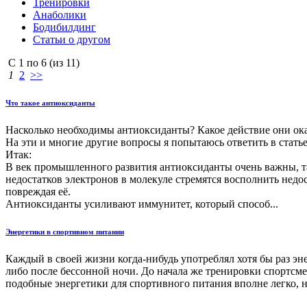
Тренировки
Анаболики
Бодибилдинг
Статьи о другом
С
1
по
6
(из
11
)
1
2
>>
Что такое антиоксиданты
Насколько необходимы антиоксиданты? Какое действие они ок
На эти и многие другие вопросы я попытаюсь ответить в статье
Итак:
В век промышленного развития антиоксиданты очень важны, та
недостатков электронов в молекуле стремятся восполнить недо
повреждая её.
Антиоксиданты усиливают иммунитет, который способ...
Энергетики в спортивном питании
Каждый в своей жизни когда-нибудь употреблял хотя бы раз э
либо после бессонной ночи. До начала же тренировки спортсм
подобные энергетики для спортивного питания вполне легко, но