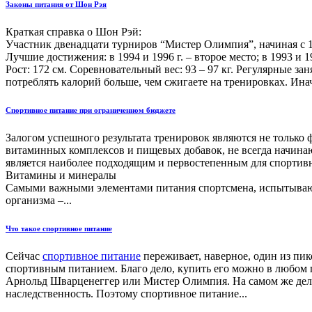
Законы питания от Шон Рэя
Краткая справка о Шон Рэй:
Участник двенадцати турниров “Мистер Олимпия”, начиная с 1
Лучшие достижения: в 1994 и 1996 г. – второе место; в 1993 и 199
Рост: 172 см. Соревновательный вес: 93 – 97 кг. Регулярные з
потреблять калорий больше, чем сжигаете на тренировках. Иначе
Спортивное питание при ограниченном бюджете
Залогом успешного результата тренировок являются не только
витаминных комплексов и пищевых добавок, не всегда начинающ
является наиболее подходящим и первостепенным для спортивн
Витамины и минералы
Самыми важными элементами питания спортсмена, испытывающе
организма –...
Что такое спортивное питание
Сейчас
спортивное питание
переживает, наверное, один из пи
спортивным питанием. Благо дело, купить его можно в любом го
Арнольд Шварценеггер или Мистер Олимпия. На самом же деле, 
наследственность. Поэтому спортивное питание...