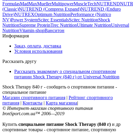
Formulas
MadMax
Mueller
Multipower
MuscleTech
NUTREND
NUT
(Classic)
NUTREND (Compress Expand)
NUTREND (Enduro
Drive)
NUTREX
Optimum Nutrition
Performance (Nutrico
NV)
Power System
Scitec Essentials
Scitec Nutrition
Shock
Nutrition
Supreme Protein
Trec Nutrition
Ultimate Nutrition
Universal
Nutrition
Vitamin-shop
Ванситон
Информация
Заказ, оплата, доставка
Условия использования
Рассказать другу
Рассказать знакомому о специальном спортивном
питании Shock Therapy (840 г) от Universal Nutrition
Shock Therapy 840 г - сообщить о спортивном питании -
специальное питание
Магазин спортивного питания
|
Рейтинг спортивного
питания
|
Контакты
|
Карта магазина
|
© Интернет-магазин спортивного питания
IronSport.com.ua™ 2006—2019
Купить
специальное питание Shock Therapy (840 г)
и др
спортивные товары - спортивное питание, спортивную