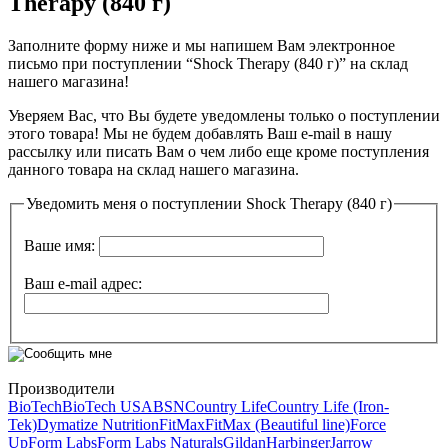
Therapy (840 г)
Заполните форму ниже и мы напишем Вам электронное
письмо при поступлении “Shock Therapy (840 г)” на склад
нашего магазина!
Уверяем Вас, что Вы будете уведомлены только о поступлении
этого товара! Мы не будем добавлять Ваш е-mail в нашу
рассылку или писать Вам о чем либо еще кроме поступления
данного товара на склад нашего магазина.
Уведомить меня о поступлении Shock Therapy (840 г)
Ваше имя:
Ваш e-mail адрес:
Производители
BioTech
BioTech USA
BSN
Country Life
Country Life (Iron-
Tek)
Dymatize Nutrition
FitMax
FitMax (Beautiful line)
Force
Up
Form Labs
Form Labs Naturals
Gildan
Harbinger
Jarrow