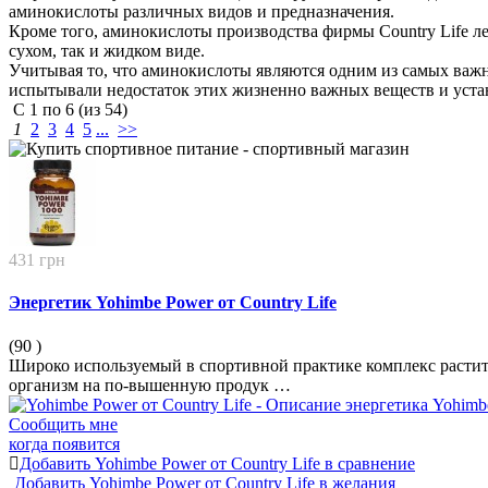
аминокислоты различных видов и предназначения.
Кроме того, аминокислоты производства фирмы Country Life л
сухом, так и жидком виде.
Учитывая то, что аминокислоты являются одним из самых важны
испытывали недостаток этих жизненно важных веществ и уста
С
1
по
6
(из
54
)
1
2
3
4
5
...
>>
431 грн
Энергетик Yohimbe Power от Country Life
(90
)
Широко используемый в спортивной практике комплекс растит
организм на по-вышенную продук …
Сообщить мне
когда появится
Добавить Yohimbe Power от Country Life в сравнение
Добавить Yohimbe Power от Country Life в желания