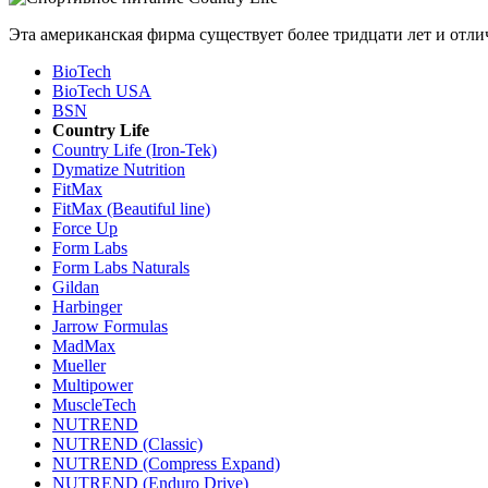
Эта американская фирма существует более тридцати лет и отли
BioTech
BioTech USA
BSN
Country Life
Country Life (Iron-Tek)
Dymatize Nutrition
FitMax
FitMax (Beautiful line)
Force Up
Form Labs
Form Labs Naturals
Gildan
Harbinger
Jarrow Formulas
MadMax
Mueller
Multipower
MuscleTech
NUTREND
NUTREND (Classic)
NUTREND (Compress Expand)
NUTREND (Enduro Drive)