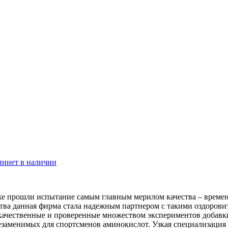
ии
нет в наличии
же прошли испытание самым главным мерилом качества – времене
ва данная фирма стала надежным партнером с такими оздоровите
 качественные и проверенные множеством экспериментов добавки
незаменимых для спортсменов аминокислот. Узкая специализация