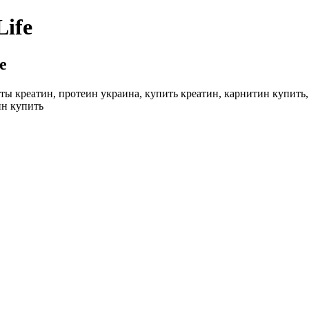
ife
e
ты креатин, протеин украина, купить креатин, карнитин купит
ин купить