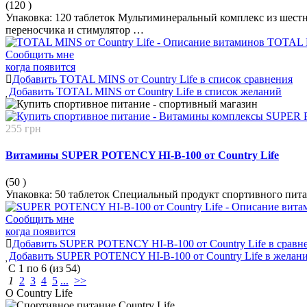
(120
)
Упаковка: 120 таблеток Мультиминеральный комплекс из шестн
переносчика и стимулятор …
Сообщить мне
когда появится
Добавить TOTAL MINS от Country Life в список сравнения
Добавить TOTAL MINS от Country Life в список желаний
255 грн
Витамины SUPER POTENCY HI-B-100 от Country Life
(50
)
Упаковка: 50 таблеток Специальный продукт спортивного пи
Сообщить мне
когда появится
Добавить SUPER POTENCY HI-B-100 от Country Life в сравн
Добавить SUPER POTENCY HI-B-100 от Country Life в желан
С
1
по
6
(из
54
)
1
2
3
4
5
...
>>
О Country Life