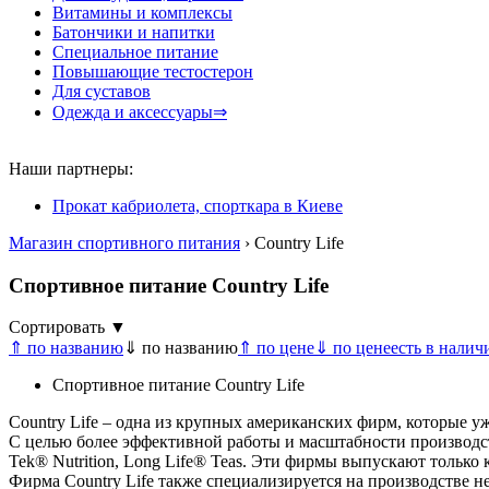
Витамины и комплексы
Батончики и напитки
Специальное питание
Повышающие тестостерон
Для суставов
Одежда и аксессуары⇒
Наши партнеры:
Прокат кабриолета, спорткара в Киеве
Магазин спортивного питания
› Country Life
Спортивное питание Country Life
Сортировать ▼
⇑ по названию
⇓ по названию
⇑ по цене
⇓ по цене
есть в налич
Спортивное питание Country Life
Country Life – одна из крупных американских фирм, которые у
С целью более эффективной работы и масштабности производст
Tek® Nutrition, Long Life® Teas. Эти фирмы выпускают только
Фирма Country Life также специализируется на производстве 