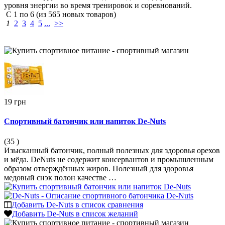
уровня энергии во время тренировок и соревнований.
С
1
по
6
(из
565
новых товаров)
1
2
3
4
5
...
>>
19 грн
Спортивный батончик или напиток De-Nuts
(35
)
Изысканный батончик, полный полезных для здоровья орехов
и мёда. DeNuts не содержит консервантов и промышленным
образом отверждённых жиров. Полезный для здоровья
медовый снэк полон качестве …
Добавить De-Nuts в список сравнения
Добавить De-Nuts в список желаний