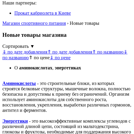
Наши партнеры:
Прокат кабриолета в Киеве
Магазин спортивного питания
› Новые товары
Новые товары магазина
Сортировать ▼
⇓ по дате добавления
⇑ по дате добавления
⇑ по названию
⇓
по названию
⇑ по цене
⇓ по цене
О
аминокислотах
,
энергетиках
Аминокислоты
- это строительные блоки, из которых
строятся белковые структуры, мышечные волокна, полностью
безопасна и допустимы к приему без ограничений. Организм
использует аминокислоты для собственного роста,
восстановления, укрепления, выработки различных гормонов,
антител и ферментов.
Энергетики
- это высокоэффективные комплексы углеводов с
различной длиной цепи, состоящий из мальтодекстрина,
глюкозы и фруктозы, необходимые для поддержания высокого