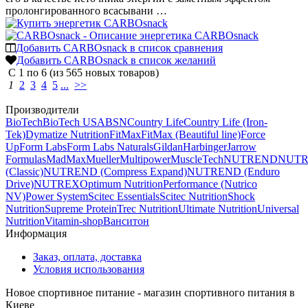
пролонгированного всасывани …
Добавить CARBOsnack в список сравнения
Добавить CARBOsnack в список желаний
С
1
по
6
(из
565
новых товаров)
1
2
3
4
5
...
>>
Производители
BioTech
BioTech USA
BSN
Country Life
Country Life (Iron-
Tek)
Dymatize Nutrition
FitMax
FitMax (Beautiful line)
Force
Up
Form Labs
Form Labs Naturals
Gildan
Harbinger
Jarrow
Formulas
MadMax
Mueller
Multipower
MuscleTech
NUTREND
NUT
(Classic)
NUTREND (Compress Expand)
NUTREND (Enduro
Drive)
NUTREX
Optimum Nutrition
Performance (Nutrico
NV)
Power System
Scitec Essentials
Scitec Nutrition
Shock
Nutrition
Supreme Protein
Trec Nutrition
Ultimate Nutrition
Universal
Nutrition
Vitamin-shop
Ванситон
Информация
Заказ, оплата, доставка
Условия использования
Новое спортивное питание - магазин спортивного питания в
Киеве