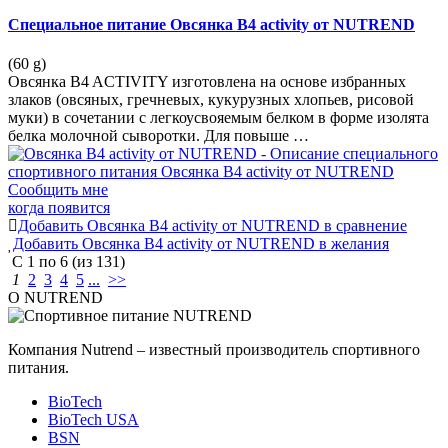
Специальное питание Овсянка B4 activity от NUTREND
(60 g)
Овсянка B4 ACTIVITY изготовлена на основе избранных
злаков (овсяных, гречневых, кукурузных хлопьев, рисовой
муки) в сочетании с легкоусвояемым белком в форме изолята
белка молочной сыворотки. Для повыше …
Сообщить мне
когда появится
Добавить Овсянка B4 activity от NUTREND в сравнение
Добавить Овсянка B4 activity от NUTREND в желания
С
1
по
6
(из
131
)
1
2
3
4
5
...
>>
О NUTREND
Компания Nutrend – известный производитель спортивного
питания.
BioTech
BioTech USA
BSN