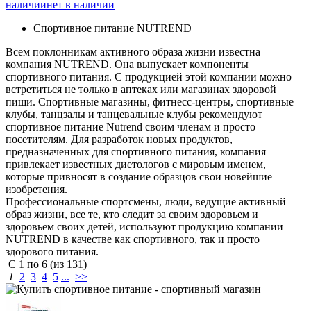
наличии
нет в наличии
Спортивное питание NUTREND
Всем поклонникам активного образа жизни известна
компания NUTREND. Она выпускает компоненты
спортивного питания. С продукцией этой компании можно
встретиться не только в аптеках или магазинах здоровой
пищи. Спортивные магазины, фитнесс-центры, спортивные
клубы, танцзалы и танцевальные клубы рекомендуют
спортивное питание Nutrend своим членам и просто
посетителям. Для разработок новых продуктов,
предназначенных для спортивного питания, компания
привлекает известных диетологов с мировым именем,
которые привносят в создание образцов свои новейшие
изобретения.
Профессиональные спортсмены, люди, ведущие активный
образ жизни, все те, кто следит за своим здоровьем и
здоровьем своих детей, используют продукцию компании
NUTREND в качестве как спортивного, так и просто
здорового питания.
С
1
по
6
(из
131
)
1
2
3
4
5
...
>>