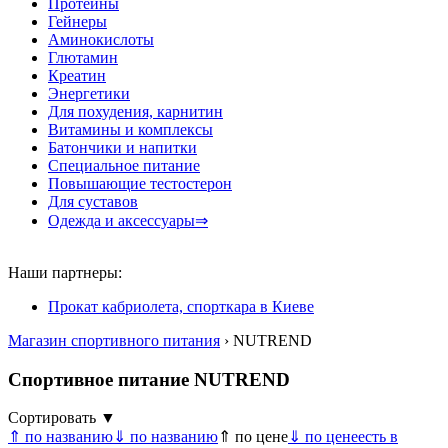
Протеины
Гейнеры
Аминокислоты
Глютамин
Креатин
Энергетики
Для похудения, карнитин
Витамины и комплексы
Батончики и напитки
Специальное питание
Повышающие тестостерон
Для суставов
Одежда и аксессуары⇒
Наши партнеры:
Прокат кабриолета, спорткара в Киеве
Магазин спортивного питания
› NUTREND
Спортивное питание NUTREND
Сортировать ▼
⇑ по названию
⇓ по названию
⇑ по цене
⇓ по цене
есть в