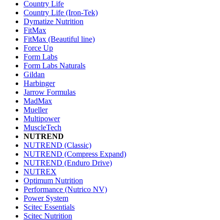
Country Life
Country Life (Iron-Tek)
Dymatize Nutrition
FitMax
FitMax (Beautiful line)
Force Up
Form Labs
Form Labs Naturals
Gildan
Harbinger
Jarrow Formulas
MadMax
Mueller
Multipower
MuscleTech
NUTREND
NUTREND (Classic)
NUTREND (Compress Expand)
NUTREND (Enduro Drive)
NUTREX
Optimum Nutrition
Performance (Nutrico NV)
Power System
Scitec Essentials
Scitec Nutrition