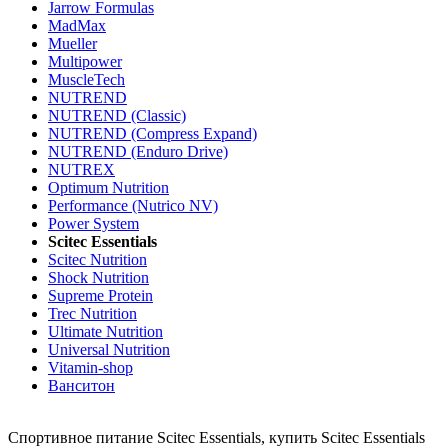
Jarrow Formulas
MadMax
Mueller
Multipower
MuscleTech
NUTREND
NUTREND (Classic)
NUTREND (Compress Expand)
NUTREND (Enduro Drive)
NUTREX
Optimum Nutrition
Performance (Nutrico NV)
Power System
Scitec Essentials
Scitec Nutrition
Shock Nutrition
Supreme Protein
Trec Nutrition
Ultimate Nutrition
Universal Nutrition
Vitamin-shop
Ванситон
Спортивное питание Scitec Essentials, купить Scitec Essentials