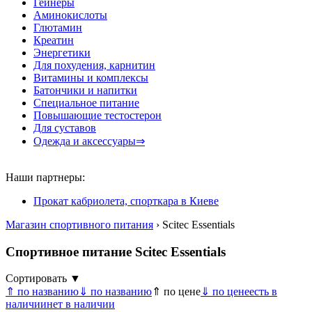
Гейнеры
Аминокислоты
Глютамин
Креатин
Энергетики
Для похудения, карнитин
Витамины и комплексы
Батончики и напитки
Специальное питание
Повышающие тестостерон
Для суставов
Одежда и аксессуары⇒
Наши партнеры:
Прокат кабриолета, спорткара в Киеве
Магазин спортивного питания
› Scitec Essentials
Спортивное питание Scitec Essentials
Сортировать ▼
⇑ по названию
⇓ по названию
⇑ по цене
⇓ по цене
есть в
наличии
нет в наличии