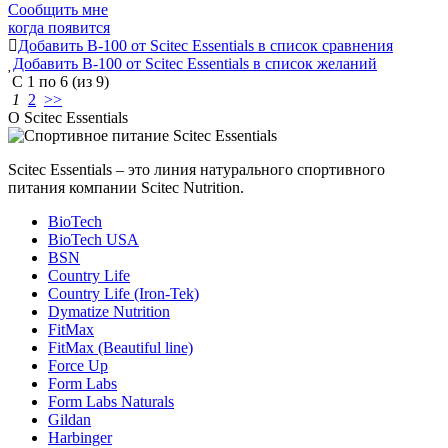
Сообщить мне
когда появится
Добавить B-100 от Scitec Essentials в список сравнения
Добавить B-100 от Scitec Essentials в список желаний
С
1
по
6
(из
9
)
1
2
>>
О Scitec Essentials
Scitec Essentials – это линия натурального спортивного
питания компании Scitec Nutrition.
BioTech
BioTech USA
BSN
Country Life
Country Life (Iron-Tek)
Dymatize Nutrition
FitMax
FitMax (Beautiful line)
Force Up
Form Labs
Form Labs Naturals
Gildan
Harbinger