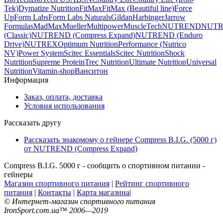
Tek)
Dymatize Nutrition
FitMax
FitMax (Beautiful line)
Force
Up
Form Labs
Form Labs Naturals
Gildan
Harbinger
Jarrow
Formulas
MadMax
Mueller
Multipower
MuscleTech
NUTREND
NUT
(Classic)
NUTREND (Compress Expand)
NUTREND (Enduro
Drive)
NUTREX
Optimum Nutrition
Performance (Nutrico
NV)
Power System
Scitec Essentials
Scitec Nutrition
Shock
Nutrition
Supreme Protein
Trec Nutrition
Ultimate Nutrition
Universal
Nutrition
Vitamin-shop
Ванситон
Информация
Заказ, оплата, доставка
Условия использования
Рассказать другу
Рассказать знакомому о гейнере Compress B.I.G. (5000 г)
от NUTREND (Compress Expand)
Compress B.I.G. 5000 г - сообщить о спортивном питании -
гейнеры
Магазин спортивного питания
|
Рейтинг спортивного
питания
|
Контакты
|
Карта магазина
|
© Интернет-магазин спортивного питания
IronSport.com.ua™ 2006—2019