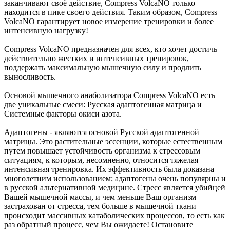
заканчивают своё действие, Compress VolcaNO только
находится в пике своего действия. Таким образом, Compress
VolcaNO гарантирует новое измерение тренировки и более
интенсивную нагрузку!
Compress VolcaNO предназначен для всех, кто хочет достичь
действительно жестких и интенсивных тренировок,
поддержать максимальную мышечную силу и продлить
выносливость.
Основой мышечного анаболизатора Compress VolcaNO есть
две уникальные смеси: Русская адаптогенная матрица и
Системные факторы окиси азота.
Адаптогены - являются основой Русской адаптогенной
матрицы. Это растительные эссенции, которые естественным
путем повышает устойчивость организма к стрессовым
ситуациям, к которым, несомненно, относится тяжелая
интенсивная тренировка. Их эффективность была доказана
многолетним использованием; адаптогены очень популярны и
в русской альтернативной медицине. Стресс является убийцей
Вашей мышечной массы, и чем меньше Ваш организм
застрахован от стресса, тем больше в мышечной ткани
происходит массивных катаболических процессов, то есть как
раз обратный процесс, чем Вы ожидаете! Остановите