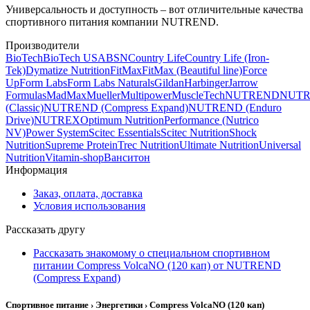
Универсальность и доступность – вот отличительные качества
спортивного питания компании NUTREND.
Производители
BioTech
BioTech USA
BSN
Country Life
Country Life (Iron-
Tek)
Dymatize Nutrition
FitMax
FitMax (Beautiful line)
Force
Up
Form Labs
Form Labs Naturals
Gildan
Harbinger
Jarrow
Formulas
MadMax
Mueller
Multipower
MuscleTech
NUTREND
NUT
(Classic)
NUTREND (Compress Expand)
NUTREND (Enduro
Drive)
NUTREX
Optimum Nutrition
Performance (Nutrico
NV)
Power System
Scitec Essentials
Scitec Nutrition
Shock
Nutrition
Supreme Protein
Trec Nutrition
Ultimate Nutrition
Universal
Nutrition
Vitamin-shop
Ванситон
Информация
Заказ, оплата, доставка
Условия использования
Рассказать другу
Рассказать знакомому о специальном спортивном
питании Compress VolcaNO (120 кап) от NUTREND
(Compress Expand)
Спортивное питание › Энергетики › Compress VolcaNO (120 кап)