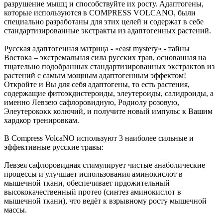
разрушение мышц и способствуйте их росту. Адаптогены,
которые используются в COMPRESS VOLCANO, были
специально разработаны для этих целей и содержат в себе
стандартизированные экстракты из адаптогенных растений.
Русская адаптогенная матрица - «east mystery» - тайны
Востока – экстремальная сила русских трав, основанная на
тщательно подобранных стандартизированных экстрактов из
растений с самым мощным адаптогенным эффектом!
Откройте и Вы для себя адаптогены, то есть растения,
содержащие фитоэкдистероиды, элеутероиды, салидроиды, а
именно Левзею сафлоровидную, Родиолу розовую,
Элеутерококк колючий, и получите новый импульс к Вашим
хардкор тренировкам.
В Compress VolcaNO используют 3 наиболее сильные и
эффективные русские травы:
Левзея сафлоровидная стимулирует чистые анаболические
процессы и улучшает использования аминокислот в
мышечной ткани, обеспечивает прдожительный
высококачественный протео (синтез аминокислот в
мышечной ткани), что ведёт к взрывному росту мышечной
массы.