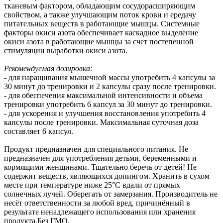
тканевым фактором, обладающим сосудорасширяющим
свойством, а также улучшающим поток крови и ередачу
питательных веществ в работающие мышцы. Системные
факторы окиси азота обеспечивает каскадное выделение
окиси азота в работающие мышцы за счет постепенной
стимуляции выработки окиси азота.
Рекомендуемая дозировка:
- для наращивания мышечной массы употребить 4 капсулы за
30 минут до тренировки и 2 капсулы сразу после тренировки.
- для обеспечения максимальной интенсивности и объема
тренировки употребить 6 капсул за 30 минут до тренировки.
- для ускорения и улучшения восстановления употребить 4
капсулы после тренировки. Максимальная суточная доза
составляет 6 капсул.
Продукт предназначен для специального питания. Не
предназначен для употребления детьми, беременными и
кормящими женщинами. Тщательно беречь от детей! Не
содержит веществ, являющихся допингом. Хранить в сухом
месте при температуре ниже 25°C вдали от прямых
солнечных лучей. Оберегать от замерзания. Производитель не
несёт ответственности за любой вред, причинённый в
результате ненадлежащего использования или хранения
продукта.Без ГМО.