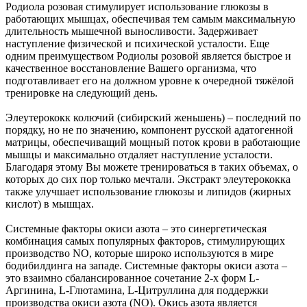
Родиола розовая стимулирует использование глюкозы в
работающих мышцах, обеспечивая тем самым максимальную
длительность мышечной выносливости. Задерживает
наступление физической и психической усталости. Еще
одним преимуществом Родиолы розовой является быстрое и
качественное восстановление Вашего организма, что
подготавливает его на должном уровне к очередной тяжёлой
тренировке на следующий день.
Элеутерококк колючий (сибирский женьшень) – последний по
порядку, но не по значению, компонент русской адатогенной
матрицы, обеспечиващий мощный поток крови в работающие
мышцы и максимально отдаляет наступление усталости.
Благодаря этому Вы можете тренироваться в таких объемах, о
которых до сих пор только мечтали. Экстракт элеутерококка
также улучшает использование глюкозы и липидов (жирных
кислот) в мышцах.
Системные факторы окиси азота – это синергетическая
комбинация самых популярных факторов, стимулирующих
производство NO, которые широко используются в мире
бодибилдинга на западе. Системные факторы окиси азота –
это взаимно сбалансированное сочетание 2-х форм L-
Аргинина, L-Глютамина, L-Цитруллина для поддержки
производства окиси азота (NO). Окись азота является