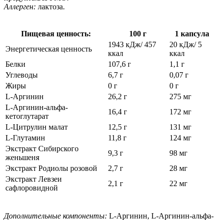
Аллерген:
лактоза.
Пищевая ценность:
100 г
1 капсула
1943 кДж/ 457
20 кДж/ 5
Энергетическая ценность
ккал
ккал
Белки
107,6 г
1,1 г
Углеводы
6,7 г
0,07 г
Жиры
0 г
0 г
L-Аргинин
26,2 г
275 мг
L-Аргинин-альфа-
16,4 г
172 мг
кетоглутарат
L-Цитрулин малат
12,5 г
131 мг
L-Глутамин
11,8 г
124 мг
Экстракт Сибирского
9,3 г
98 мг
женьшеня
Экстракт Родиолы розовой
2,7 г
28 мг
Экстракт Левзеи
2,1 г
22 мг
сафлоровидной
Дополнительные компоненты:
L-Аргинин, L-Аргинин-альфа-