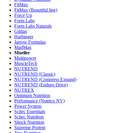
FitMax
FitMax (Beautiful line)
Force Up
Form Labs
Form Labs Naturals
Gildan
Harbinger
Jarrow Formulas
MadMax
Mueller
Multipower
MuscleTech
NUTREND
NUTREND (Classic)
NUTREND (Compress Expand)
NUTREND (Enduro Drive)
NUTREX
Optimum Nutrition
Performance (Nutrico NV)
Power System
Scitec Essentials
Scitec Nutrition
Shock Nutrition
Supreme Protein
Trec Nutrition