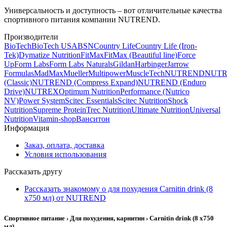
Универсальность и доступность – вот отличительные качества
спортивного питания компании NUTREND.
Производители
BioTech
BioTech USA
BSN
Country Life
Country Life (Iron-
Tek)
Dymatize Nutrition
FitMax
FitMax (Beautiful line)
Force
Up
Form Labs
Form Labs Naturals
Gildan
Harbinger
Jarrow
Formulas
MadMax
Mueller
Multipower
MuscleTech
NUTREND
NUT
(Classic)
NUTREND (Compress Expand)
NUTREND (Enduro
Drive)
NUTREX
Optimum Nutrition
Performance (Nutrico
NV)
Power System
Scitec Essentials
Scitec Nutrition
Shock
Nutrition
Supreme Protein
Trec Nutrition
Ultimate Nutrition
Universal
Nutrition
Vitamin-shop
Ванситон
Информация
Заказ, оплата, доставка
Условия использования
Рассказать другу
Рассказать знакомому о для похудения Carnitin drink (8
x750 мл) от NUTREND
Спортивное питание › Для похудения, карнитин › Carnitin drink (8 x750
мл)