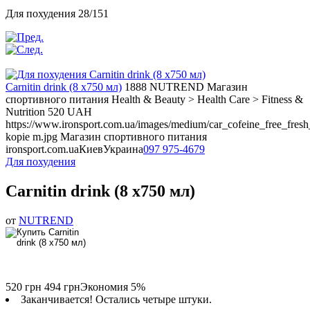
Для похудения 28/151
Carnitin drink (8 x750 мл)
1888
NUTREND
Магазин
спортивного питания
Health & Beauty > Health Care > Fitness &
Nutrition
520
UAH
https://www.ironsport.com.ua/images/medium/car_cofeine_free_fre
kopie m.jpg
Магазин спортивного питания
ironsport.com.ua
Киев
Украина
097 975-4679
Для похудения
Carnitin drink (8 x750 мл)
от
NUTREND
520 грн
494 грн
Экономия 5%
Заканчивается! Остались четыре штуки.