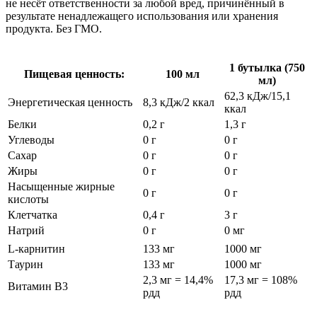
не несёт ответственности за любой вред, причинённый в
результате ненадлежащего использования или хранения
продукта. Без ГМО.
1 бутылка (750
Пищевая ценность:
100 мл
мл)
62,3 кДж/15,1
Энергетическая ценность
8,3 кДж/2 ккал
ккал
Белки
0,2 г
1,3 г
Углеводы
0 г
0 г
Сахар
0 г
0 г
Жиры
0 г
0 г
Насыщенные жирные
0 г
0 г
кислоты
Клетчатка
0,4 г
3 г
Натрий
0 г
0 мг
L-карнитин
133 мг
1000 мг
Таурин
133 мг
1000 мг
2,3 мг = 14,4%
17,3 мг = 108%
Витамин B3
рдд
рдд