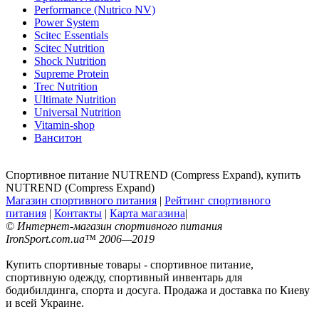
Performance (Nutrico NV)
Power System
Scitec Essentials
Scitec Nutrition
Shock Nutrition
Supreme Protein
Trec Nutrition
Ultimate Nutrition
Universal Nutrition
Vitamin-shop
Ванситон
Спортивное питание NUTREND (Compress Expand), купить
NUTREND (Compress Expand)
Магазин спортивного питания
|
Рейтинг спортивного
питания
|
Контакты
|
Карта магазина
|
© Интернет-магазин спортивного питания
IronSport.com.ua™ 2006—2019
Купить спортивные товары - спортивное питание,
спортивную одежду, спортивный инвентарь для
бодибилдинга, спорта и досуга. Продажа и доставка по Киеву
и всей Украине.