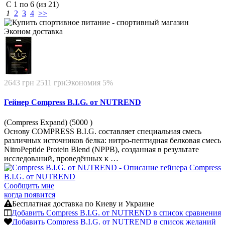
С
1
по
6
(из
21
)
1
2
3
4
>>
Эконом
доставка
2643 грн
2511 грн
Экономия 5%
Гейнер Compress B.I.G. от NUTREND
(Compress Expand) (5000
)
Основу COMPRESS B.I.G. составляет специальная смесь
различных источников белка: нитро-пептидная белковая смесь
NitroPeptide Protein Blend (NPPB), созданная в результате
исследований, проведённых к …
Сообщить мне
когда появится
Бесплатная доставка по Киеву и Украине
Добавить Compress B.I.G. от NUTREND в список сравнения
Добавить Compress B.I.G. от NUTREND в список желаний