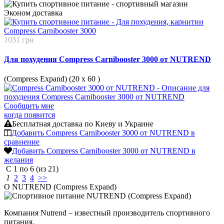
Эконом
доставка
1031 грн
Для похудения Compress Carnibooster 3000 от NUTREND
(Compress Expand) (20 х 60
)
Сообщить мне
когда появится
Бесплатная доставка по Киеву и Украине
Добавить Compress Carnibooster 3000 от NUTREND в
сравнение
Добавить Compress Carnibooster 3000 от NUTREND в
желания
С
1
по
6
(из
21
)
1
2
3
4
>>
О NUTREND (Compress Expand)
Компания Nutrend – известный производитель спортивного
питания.