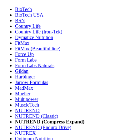
BioTech
BioTech USA
BSN
Country Life
Country Life (Iron-Tek)
Dymatize Nutrition
FitMax
FitMax (Beautiful line)
Force Up
Form Labs
Form Labs Naturals
Gildan
Harbinger
Jarrow Formulas
MadMax
Mueller
Multipower
MuscleTech
NUTREND
NUTREND (Classic)
NUTREND (Compress Expand)
NUTREND (Enduro Drive)
NUTREX
Optimum Nutrition