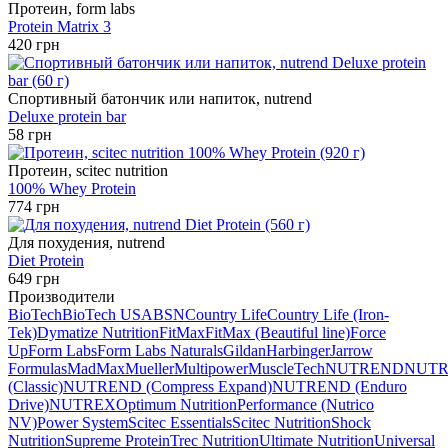
Протеин, form labs
Protein Matrix 3
420 грн
Спортивный батончик или напиток, nutrend
Deluxe protein bar
58 грн
Протеин, scitec nutrition
100% Whey Protein
774 грн
Для похудения, nutrend
Diet Protein
649 грн
Производители
BioTech
BioTech USA
BSN
Country Life
Country Life (Iron-
Tek)
Dymatize Nutrition
FitMax
FitMax (Beautiful line)
Force
Up
Form Labs
Form Labs Naturals
Gildan
Harbinger
Jarrow
Formulas
MadMax
Mueller
Multipower
MuscleTech
NUTREND
NUT
(Classic)
NUTREND (Compress Expand)
NUTREND (Enduro
Drive)
NUTREX
Optimum Nutrition
Performance (Nutrico
NV)
Power System
Scitec Essentials
Scitec Nutrition
Shock
Nutrition
Supreme Protein
Trec Nutrition
Ultimate Nutrition
Universal