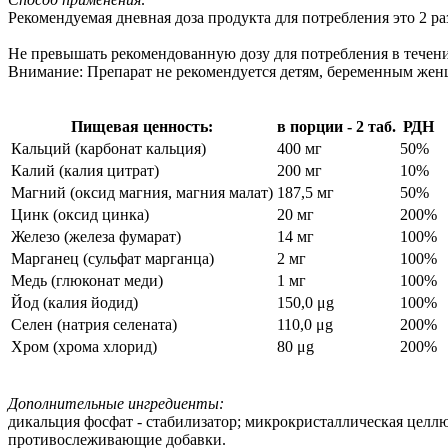
Рекомендуемая дневная доза продукта для потребления это 2 ра
Не превышать рекомендованную дозу для потребления в течени
Внимание: Препарат не рекомендуется детям, беременным женщ
Пищевая ценность:
в порции - 2 таб.
РДН
Кальций (карбонат кальция)
400 мг
50%
Калий (калия цитрат)
200 мг
10%
Магний (оксид магния, магния малат)
187,5 мг
50%
Цинк (оксид цинка)
20 мг
200%
Железо (железа фумарат)
14 мг
100%
Марганец (сульфат марганца)
2 мг
100%
Медь (глюконат меди)
1 мг
100%
Йод (калия йодид)
150,0 μg
100%
Селен (натрия селената)
110,0 μg
200%
Хром (хрома хлорид)
80 μg
200%
Дополнительные ингредиенты:
дикальция фосфат - стабилизатор; микрокристаллическая целлюл
противослеживающие добавки.