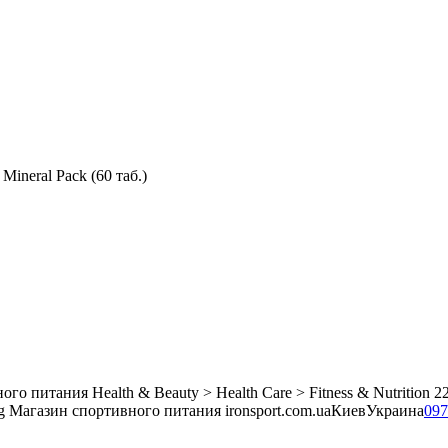
Mineral Pack (60 таб.)
ного питания
Health & Beauty > Health Care > Fitness & Nutrition
2
g
Магазин спортивного питания ironsport.com.ua
Киев
Украина
097