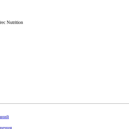
rec Nutrition
ланий
внения