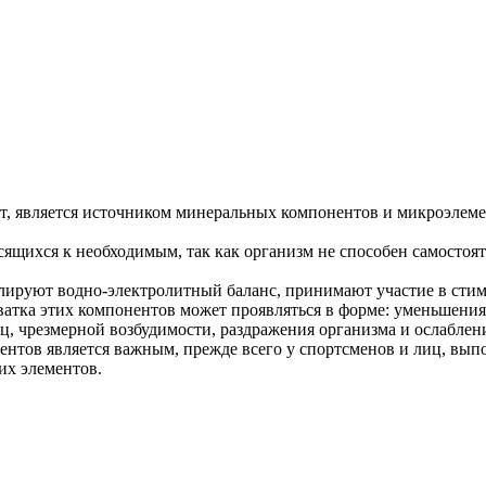
ат, является источником минеральных компонентов и микроэлем
щихся к необходимым, так как организм не способен самостояте
ируют водно-электролитный баланс, принимают участие в стиму
ватка этих компонентов может проявляться в форме: уменьшени
, чрезмерной возбудимости, раздражения организма и ослаблен
тов является важным, прежде всего у спортсменов и лиц, вып
их элементов.