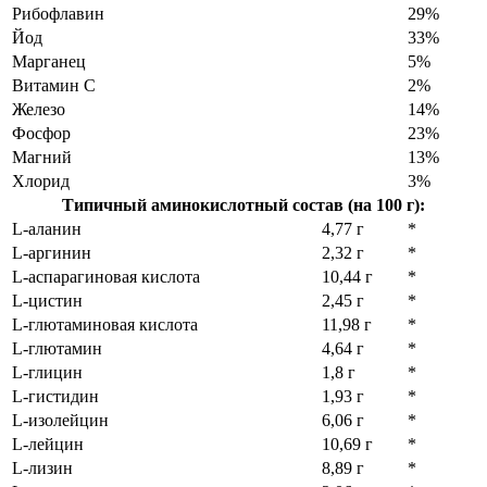
Рибофлавин
29%
Йод
33%
Марганец
5%
Витамин C
2%
Железо
14%
Фосфор
23%
Магний
13%
Хлорид
3%
Типичный аминокислотный состав (на 100 г):
L-аланин
4,77 г
*
L-аргинин
2,32 г
*
L-аспарагиновая кислота
10,44 г
*
L-цистин
2,45 г
*
L-глютаминовая кислота
11,98 г
*
L-глютамин
4,64 г
*
L-глицин
1,8 г
*
L-гистидин
1,93 г
*
L-изолейцин
6,06 г
*
L-лейцин
10,69 г
*
L-лизин
8,89 г
*