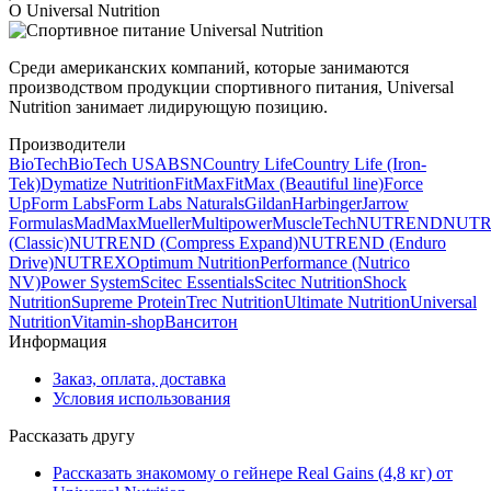
О Universal Nutrition
Среди американских компаний, которые занимаются
производством продукции спортивного питания, Universal
Nutrition занимает лидирующую позицию.
Производители
BioTech
BioTech USA
BSN
Country Life
Country Life (Iron-
Tek)
Dymatize Nutrition
FitMax
FitMax (Beautiful line)
Force
Up
Form Labs
Form Labs Naturals
Gildan
Harbinger
Jarrow
Formulas
MadMax
Mueller
Multipower
MuscleTech
NUTREND
NUT
(Classic)
NUTREND (Compress Expand)
NUTREND (Enduro
Drive)
NUTREX
Optimum Nutrition
Performance (Nutrico
NV)
Power System
Scitec Essentials
Scitec Nutrition
Shock
Nutrition
Supreme Protein
Trec Nutrition
Ultimate Nutrition
Universal
Nutrition
Vitamin-shop
Ванситон
Информация
Заказ, оплата, доставка
Условия использования
Рассказать другу
Рассказать знакомому о гейнере Real Gains (4,8 кг) от