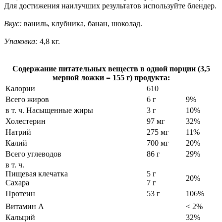
Для достижения наилучших результатов используйте блендер.
Вкус:
ваниль, клубника, банан, шоколад.
Упаковка:
4,8 кг.
Содержание питательных веществ в одной порции (3,5
мерной ложки = 155 г) продукта:
Калории
610
Всего жиров
6 г
9%
в т. ч. Насыщенные жиры
3 г
10%
Холестерин
97 мг
32%
Натрий
275 мг
11%
Калий
700 мг
20%
Всего углеводов
86 г
29%
в т. ч.
Пищевая клечатка
5 г
20%
Сахара
7 г
Протеин
53 г
106%
Витамин А
< 2%
Кальций
32%