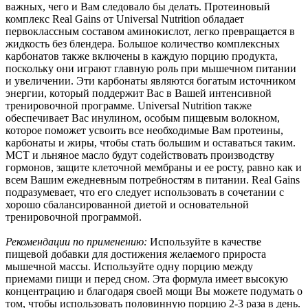
важных, чего и Вам следовало бы делать. Протеиновый
комплекс Real Gains от Universal Nutrition обладает
первоклассным составом аминокислот, легко превращается в
жидкость без блендера. Большое количество комплексных
карбонатов также включены в каждую порцию продукта,
поскольку они играют главную роль при мышечном питании
и увеличении. Эти карбонаты являются богатым источником
энергии, который поддержит Вас в Вашей интенсивной
тренировочной программе. Universal Nutrition также
обеспечивает Вас инулином, особым пищевым волокном,
которое поможет усвоить все необходимые Вам протеины,
карбонаты и жиры, чтобы стать большим и оставаться таким.
MCT и льняное масло будут содействовать производству
гормонов, защите клеточной мембраны и ее росту, равно как и
всем Вашим ежедневным потребностям в питании. Real Gains
подразумевает, что его следует использовать в сочетании с
хорошо сбалансированной диетой и основательной
тренировочной программой.
Рекомендации по применению:
Используйте в качестве
пищевой добавки для достижения желаемого прироста
мышечной массы. Используйте одну порцию между
приемами пищи и перед сном. Эта формула имеет высокую
концентрацию и благодаря своей мощи Вы можете подумать о
том, чтобы использовать половинную порцию 2-3 раза в день.