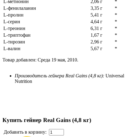
L-метионин
2,06 г
*
L-фенилаланин
3,35 г
*
L-пролин
5,41 г
*
L-серин
4,64 г
*
L-треонин
6,31 г
*
L-триптофан
1,67 г
*
L-тирозин
2,96 г
*
L-валин
5,67 г
*
Товар добавлен: Среда 19 мая, 2010.
Производитель гейнера Real Gains (4,8 кг):
Universal
Nutrition
Купить гейнер Real Gains (4,8 кг)
Добавить в корзину: