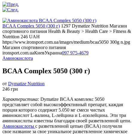
BCAA Complex 5050 (300 г)
1297
Dymatize Nutrition
Магазин
спортивного питания
Health & Beauty > Health Care > Fitness &
Nutrition
246
UAH
https://www.ironsport.com.ua/images/medium/bcaa5050 300g n.jpg
Магазин спортивного питания
ironsport.com.ua
Киев
Украина
097 975-4679
Аминокислота
BCAA Complex 5050 (300 г)
от
Dymatize Nutrition
246 грн
Характеристика:
Dymatize BCAA комплекс 5050
представляет собой высокоэффективный препарат, каждая
порция которого содержит 5.050 мг смеси чистых
аминокислот L-валина, L-лейцина и L-изолейцина. Эти три
аминокислоты известны благодаря своей разветвленной цепи.
Аминокислоты
с разветвленной цепью (BCAA) получили
свое название за свое уникальное разветвленное химическое