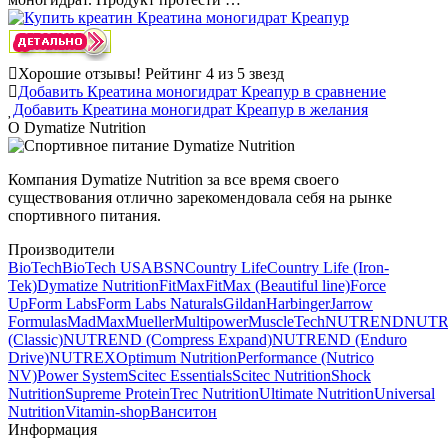
Хорошие отзывы!
Рейтинг 4 из 5 звезд
Добавить Креатина моногидрат Креапур в сравнение
Добавить Креатина моногидрат Креапур в желания
О Dymatize Nutrition
Компания Dymatize Nutrition за все время своего
существования отлично зарекомендовала себя на рынке
спортивного питания.
Производители
BioTech
BioTech USA
BSN
Country Life
Country Life (Iron-
Tek)
Dymatize Nutrition
FitMax
FitMax (Beautiful line)
Force
Up
Form Labs
Form Labs Naturals
Gildan
Harbinger
Jarrow
Formulas
MadMax
Mueller
Multipower
MuscleTech
NUTREND
NUT
(Classic)
NUTREND (Compress Expand)
NUTREND (Enduro
Drive)
NUTREX
Optimum Nutrition
Performance (Nutrico
NV)
Power System
Scitec Essentials
Scitec Nutrition
Shock
Nutrition
Supreme Protein
Trec Nutrition
Ultimate Nutrition
Universal
Nutrition
Vitamin-shop
Ванситон
Информация