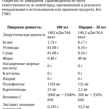
Оберегать от замерзания. Производитель не несёт
ответственности за любой вред, причинённый в результате
ненадлежащего использования или хранения продукта. Без
ГМО.
Пищевая ценность:
100 мл
Порция – 10 мл
1462 кДж/344
146,2 кДж/34,4
Энергетическая ценность
ккал
ккал
Белки
1,74 г
0,17 г
Углеводы
81,68 г
8,16 г
Сахар
81,68 г
8,16 г
Жиры
0,48 г
48 мг
Насыщенные жирные
0 г
0 г
кислоты
Клетчатка
0 г
0 г
Натрий
0 г
0 г
Полифенолы
1320 мг
132 мг
Каротиониды
21 мг
2,1 мг
2000 мг = 2500%
200 мг = 250%
Витамин C
рдд
рдд
Экстракт эхинацеи
0,335 г
33,5 мг
пурпурной