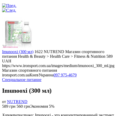
Imunooxi (300 мл)
1622
NUTREND
Магазин спортивного
питания
Health & Beauty > Health Care > Fitness & Nutrition
589
UAH
https://www.ironsport.com.ua/images/medium/imunooxi_300_ml.jpg
Магазин спортивного питания
ironsport.com.ua
Киев
Украина
097 975-4679
Специальное питание
Imunooxi (300 мл)
от
NUTREND
589 грн
560 грн
Экономия 5%
Характеристика:
Imunooxi - это концентрированный экстракт