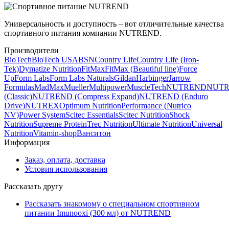
Универсальность и доступность – вот отличительные качества
спортивного питания компании NUTREND.
Производители
BioTech
BioTech USA
BSN
Country Life
Country Life (Iron-
Tek)
Dymatize Nutrition
FitMax
FitMax (Beautiful line)
Force
Up
Form Labs
Form Labs Naturals
Gildan
Harbinger
Jarrow
Formulas
MadMax
Mueller
Multipower
MuscleTech
NUTREND
NUT
(Classic)
NUTREND (Compress Expand)
NUTREND (Enduro
Drive)
NUTREX
Optimum Nutrition
Performance (Nutrico
NV)
Power System
Scitec Essentials
Scitec Nutrition
Shock
Nutrition
Supreme Protein
Trec Nutrition
Ultimate Nutrition
Universal
Nutrition
Vitamin-shop
Ванситон
Информация
Заказ, оплата, доставка
Условия использования
Рассказать другу
Рассказать знакомому о специальном спортивном
питании Imunooxi (300 мл) от NUTREND