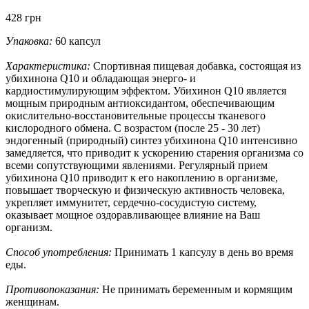
428 грн
Упаковка:
60 капсул
Характеристика:
Спортивная пищевая добавка, состоящая из
убихинона Q10 и обладающая энерго- и
кардиостимулирующим эффектом. Убихинон Q10 является
мощным природным антиоксидантом, обеспечивающим
окислительно-восстановительные процессы тканевого
кислородного обмена. С возрастом (после 25 - 30 лет)
эндогенный (природный) синтез убихинона Q10 интенсивно
замедляется, что приводит к ускорению старения организма со
всеми сопутствующими явлениями. Регулярный прием
убихинона Q10 приводит к его накоплению в организме,
повышает творческую и физическую активность человека,
укрепляет иммунитет, сердечно-сосудистую систему,
оказывает мощное оздоравливающее влияние на Ваш
организм.
Способ употребления:
Принимать 1 капсулу в день во время
еды.
Противопоказания:
Не принимать беременным и кормящим
женщинам.