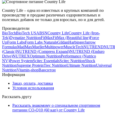
Country Life – одна из известных и крупных компаний по
производству и продаже различных оздоровительных и
полезных добавок не только для взрослых, но и для детей.
Производители
BioTech
BioTech USA
BSN
Country Life
Country Life (Iron-
Tek)
Dymatize Nutrition
FitMax
FitMax (Beautiful line)
Force
Up
Form Labs
Form Labs Naturals
Gildan
Harbinger
Jarrow
Formulas
MadMax
Mueller
Multipower
MuscleTech
NUTREND
NUT
(Classic)
NUTREND (Compress Expand)
NUTREND (Enduro
Drive)
NUTREX
Optimum Nutrition
Performance (Nutrico
NV)
Power System
Scitec Essentials
Scitec Nutrition
Shock
Nutrition
Supreme Protein
Trec Nutrition
Ultimate Nutrition
Universal
Nutrition
Vitamin-shop
Ванситон
Информация
Заказ, оплата, доставка
Условия использования
Рассказать другу
Рассказать знакомому о специальном спортивном
питании CO-Q10 (60 кап) от Country Life