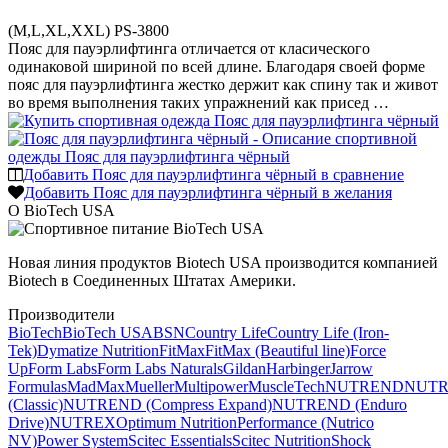
(M,L,XL,XXL) PS-3800
Пояс для пауэрлифтинга отличается от класического
одинаковой шириной по всей длине. Благодаря своей форме
пояс для пауэрлифтинга жестко держит как спину так и живот
во время выполнения таких упражнений как присед …
Добавить Пояс для пауэрлифтинга чёрный в сравнение
Добавить Пояс для пауэрлифтинга чёрный в желания
О BioTech USA
Новая линия продуктов Biotech USA производится компанией
Biotech в Соединенных Штатах Америки.
Производители
BioTech
BioTech USA
BSN
Country Life
Country Life (Iron-
Tek)
Dymatize Nutrition
FitMax
FitMax (Beautiful line)
Force
Up
Form Labs
Form Labs Naturals
Gildan
Harbinger
Jarrow
Formulas
MadMax
Mueller
Multipower
MuscleTech
NUTREND
NUT
(Classic)
NUTREND (Compress Expand)
NUTREND (Enduro
Drive)
NUTREX
Optimum Nutrition
Performance (Nutrico
NV)
Power System
Scitec Essentials
Scitec Nutrition
Shock