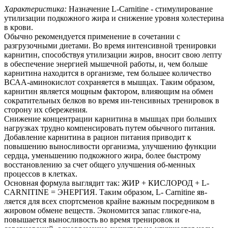
Характеристика:
Назначение L-Carnitine - стимулирование
утилизации подкожного жира и снижение уровня холестерина
в крови.
Обычно рекомендуется применение в сочетании с
разгрузочными диетами. Во время интенсивной тренировки
карнитин, способствуя утилизации жиров, вносит свою лепту
в обеспечение энергией мышечной работы, и, чем больше
карнитина находится в организме, тем большее количество
ВСАА-аминокислот сохраняется в мышцах. Таким образом,
карнитин является мощным фактором, влияющим на обмен
сократительных белков во время ин-тенсивных тренировок в
сторону их сбережения.
Снижение концентрации карнитина в мышцах при больших
нагрузках трудно компенсировать путем обычного питания.
Добавление карнитина в рацион питания приводит к
повышению выносливости организма, улучшению функции
сердца, уменьшению подкожного жира, более быстрому
восстановлению за счет общего улучшения об-менных
процессов в клетках.
Основная формула выглядит так: ЖИР + КИСЛОРОД + L-
CARNITINE = ЭНЕРГИЯ. Таким образом, L- Carnitine яв-
ляется для всех спортсменов крайне важным посредником в
жировом обмене веществ. Экономится запас гликоге-на,
повышается выносливость во время тренировок и