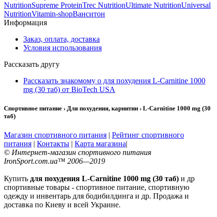
Nutrition
Supreme Protein
Trec Nutrition
Ultimate Nutrition
Universal
Nutrition
Vitamin-shop
Ванситон
Информация
Заказ, оплата, доставка
Условия использования
Рассказать другу
Рассказать знакомому о для похудения L-Carnitine 1000
mg (30 таб) от BioTech USA
Спортивное питание › Для похудения, карнитин › L-Carnitine 1000 mg (30
таб)
Магазин спортивного питания
|
Рейтинг спортивного
питания
|
Контакты
|
Карта магазина
|
© Интернет-магазин спортивного питания
IronSport.com.ua™ 2006—2019
Купить
для похудения L-Carnitine 1000 mg (30 таб)
и др
спортивные товары - спортивное питание, спортивную
одежду и инвентарь для бодибилдинга и др. Продажа и
доставка по Киеву и всей Украине.