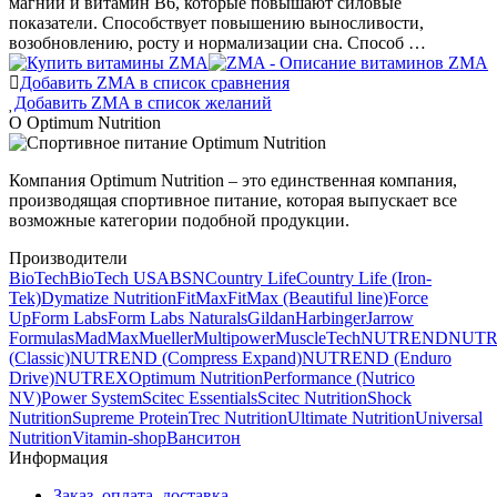
магний и витамин В6, которые повышают силовые
показатели. Способствует повышению выносливости,
возобновлению, росту и нормализации сна. Способ …
Добавить ZMA в список сравнения
Добавить ZMA в список желаний
О Optimum Nutrition
Компания Optimum Nutrition – это единственная компания,
производящая спортивное питание, которая выпускает все
возможные категории подобной продукции.
Производители
BioTech
BioTech USA
BSN
Country Life
Country Life (Iron-
Tek)
Dymatize Nutrition
FitMax
FitMax (Beautiful line)
Force
Up
Form Labs
Form Labs Naturals
Gildan
Harbinger
Jarrow
Formulas
MadMax
Mueller
Multipower
MuscleTech
NUTREND
NUT
(Classic)
NUTREND (Compress Expand)
NUTREND (Enduro
Drive)
NUTREX
Optimum Nutrition
Performance (Nutrico
NV)
Power System
Scitec Essentials
Scitec Nutrition
Shock
Nutrition
Supreme Protein
Trec Nutrition
Ultimate Nutrition
Universal
Nutrition
Vitamin-shop
Ванситон
Информация
Заказ, оплата, доставка