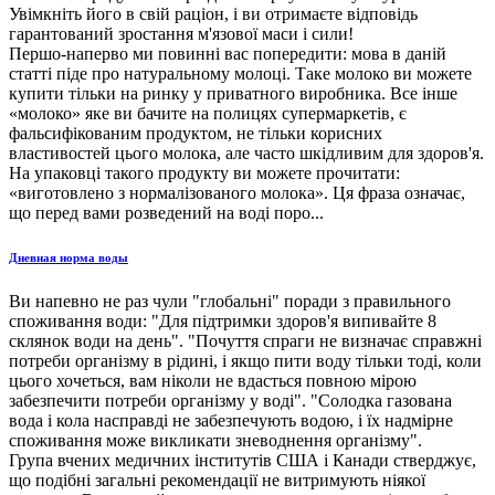
Увімкніть його в свій раціон, і ви отримаєте відповідь
гарантований зростання м'язової маси і сили!
Першо-наперво ми повинні вас попередити: мова в даній
статті піде про натуральному молоці. Таке молоко ви можете
купити тільки на ринку у приватного виробника. Все інше
«молоко» яке ви бачите на полицях супермаркетів, є
фальсифікованим продуктом, не тільки корисних
властивостей цього молока, але часто шкідливим для здоров'я.
На упаковці такого продукту ви можете прочитати:
«виготовлено з нормалізованого молока». Ця фраза означає,
що перед вами розведений на воді поро...
Дневная норма воды
Ви напевно не раз чули "глобальні" поради з правильного
споживання води: "Для підтримки здоров'я випивайте 8
склянок води на день". "Почуття спраги не визначає справжні
потреби організму в рідині, і якщо пити воду тільки тоді, коли
цього хочеться, вам ніколи не вдасться повною мірою
забезпечити потреби організму у воді". "Солодка газована
вода і кола насправді не забезпечують водою, і їх надмірне
споживання може викликати зневоднення організму".
Група вчених медичних інститутів США і Канади стверджує,
що подібні загальні рекомендації не витримують ніякої