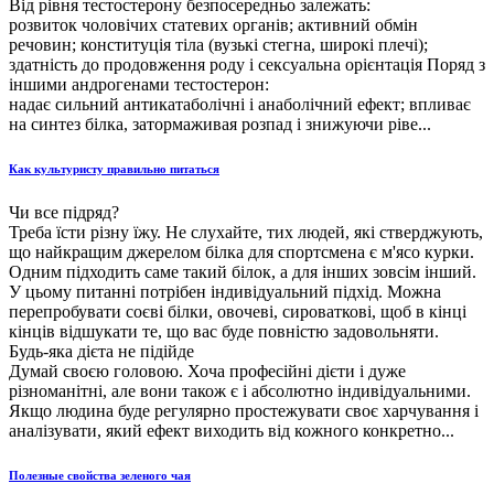
Від рівня тестостерону безпосередньо залежать:
розвиток чоловічих статевих органів; активний обмін
речовин; конституція тіла (вузькі стегна, широкі плечі);
здатність до продовження роду і сексуальна орієнтація Поряд з
іншими андрогенами тестостерон:
надає сильний антикатаболічні і анаболічний ефект; впливає
на синтез білка, затормаживая розпад і знижуючи ріве...
Как культуристу правильно питаться
Чи все підряд?
Треба їсти різну їжу. Не слухайте, тих людей, які стверджують,
що найкращим джерелом білка для спортсмена є м'ясо курки.
Одним підходить саме такий білок, а для інших зовсім інший.
У цьому питанні потрібен індивідуальний підхід. Можна
перепробувати соєві білки, овочеві, сироваткові, щоб в кінці
кінців відшукати те, що вас буде повністю задовольняти.
Будь-яка дієта не підійде
Думай своєю головою. Хоча професійні дієти і дуже
різноманітні, але вони також є і абсолютно індивідуальними.
Якщо людина буде регулярно простежувати своє харчування і
аналізувати, який ефект виходить від кожного конкретно...
Полезные свойства зеленого чая