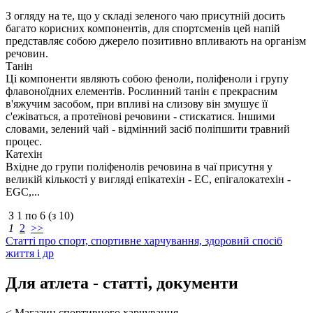
З огляду на те, що у складі зеленого чаю присутній досить
багато корисних компонентів, для спортсменів цей напій
представляє собою джерело позитивно впливають на організм
речовин.
Танін
Ці компоненти являють собою феноли, поліфеноли і групу
флавоноїдних елементів. Рослинний танін є прекрасним
в'яжучим засобом, при впливі на слизову він змушує її
с'ежіваться, а протеїнові речовини - стискатися. Іншими
словами, зелений чай - відмінний засіб поліпшити травний
процес.
Катехін
Вхідне до групи поліфенолів речовина в чаї присутня у
великій кількості у вигляді епікатехін - EC, епігалокатехін -
EGC,...
З
1
по
6
(з
10
)
1
2
>>
Статті про спорт, спортивне харчування, здоровий спосіб
життя і др
Для атлета - статті, документи
< Магазин спортивного харчування