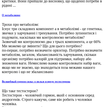
критики. Вони прийшли до висновку, що щоденні потреби в
рідині ...
О метаболизме
Трохи про метаболізм:
Існує три складових компонент а в метаболізмі - це генетика,
звички у харчуванні і тренування. Потрібно зупинитися і
подумати, наскільки ми контролюємо метаболізм?
Зазвичай ми контролюємо два з трьох компонента, а це 66%
Ми можемо це змінити? Що для цього потрібно?
по-перше, потрібно визначити орієнтир. Потрібно визначити
метаболізм, загалом, збалансованість харчування, скільки
організму потрібно калорій для підтримки, набору або
зниження ваги. Немислимо важко контролювати набір ваги,
якщо ми не знаємо, що знаходиться поза межами нашого
контролю і що не збалансовано
Волшебный гормон силы: о пользе и вреде тестостерона
Що таке тестостерон?
Тестостерон - чоловічий гормон, який є основним серед
андрогенів. Строго кажучи, саме він робить з чоловіки
чоловіка.