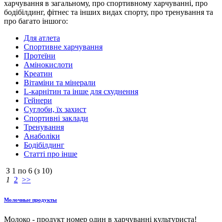
харчування в загальному, про спортивному харчуванні, про
бодібілдинг, фітнес та інших видах спорту, про тренування та
про багато іншого:
Для атлета
Спортивне харчування
Протеїни
Амінокислоти
Креатин
Вітаміни та мінерали
L-карнітин та інше для схуднення
Гейнери
Суглоби, їх захист
Спортивні заклади
Тренування
Анаболіки
Бодібілдинг
Статті про інше
З
1
по
6
(з
10
)
1
2
>>
Молочные продукты
Молоко - продукт номер один в харчуванні культуриста!