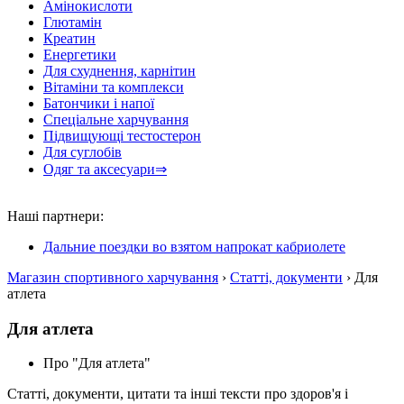
Амінокислоти
Глютамін
Креатин
Енергетики
Для схуднення, карнітин
Вітаміни та комплекси
Батончики і напої
Спеціальне харчування
Підвищующі тестостерон
Для суглобів
Одяг та аксесуари⇒
Наші партнери:
Дальние поездки во взятом напрокат кабриолете
Магазин спортивного харчування
›
Статті, документи
› Для
атлета
Для атлета
Про "Для атлета"
Статті, документи, цитати та інші тексти про здоров'я і