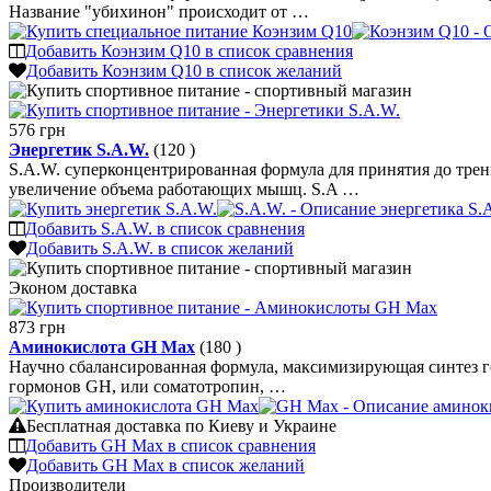
Название "убихинон" происходит от …
Добавить Коэнзим Q10 в список сравнения
Добавить Коэнзим Q10 в список желаний
576 грн
Энергетик S.A.W.
(120
)
S.A.W. суперконцентрированная формула для принятия до трен
увеличение объема работающих мышц. S.A …
Добавить S.A.W. в список сравнения
Добавить S.A.W. в список желаний
Эконом
доставка
873 грн
Аминокислота GH Max
(180
)
Научно сбалансированная формула, максимизирующая синтез го
гормонов GH, или соматотропин, …
Бесплатная доставка по Киеву и Украине
Добавить GH Max в список сравнения
Добавить GH Max в список желаний
Производители