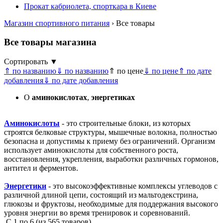
Прокат кабриолета, спорткара в Киеве
Магазин спортивного питания
› Все товары
Все товары магазина
Сортировать ▼
⇑ по названию
⇓ по названию
⇑ по цене
⇓ по цене
⇑ по дате
добавления
⇓ по дате добавления
О
аминокислотах
,
энергетиках
Аминокислоты
- это строительные блоки, из которых
строятся белковые структуры, мышечные волокна, полностью
безопасна и допустимы к приему без ограничений. Организм
использует аминокислоты для собственного роста,
восстановления, укрепления, выработки различных гормонов,
антител и ферментов.
Энергетики
- это высокоэффективные комплексы углеводов с
различной длиной цепи, состоящий из мальтодекстрина,
глюкозы и фруктозы, необходимые для поддержания высокого
уровня энергии во время тренировок и соревнований.
С
1
по
6
(из
565
товаров)