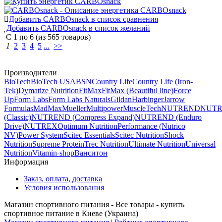
Добавить CARBOsnack в список сравнения
Добавить CARBOsnack в список желаний
С
1
по
6
(из
565
товаров)
1
2
3
4
5
...
>>
Производители
BioTech
BioTech USA
BSN
Country Life
Country Life (Iron-
Tek)
Dymatize Nutrition
FitMax
FitMax (Beautiful line)
Force
Up
Form Labs
Form Labs Naturals
Gildan
Harbinger
Jarrow
Formulas
MadMax
Mueller
Multipower
MuscleTech
NUTREND
NUT
(Classic)
NUTREND (Compress Expand)
NUTREND (Enduro
Drive)
NUTREX
Optimum Nutrition
Performance (Nutrico
NV)
Power System
Scitec Essentials
Scitec Nutrition
Shock
Nutrition
Supreme Protein
Trec Nutrition
Ultimate Nutrition
Universal
Nutrition
Vitamin-shop
Ванситон
Информация
Заказ, оплата, доставка
Условия использования
Магазин спортивного питания - Все товары - купить
спортивное питание в Киеве (Украина)