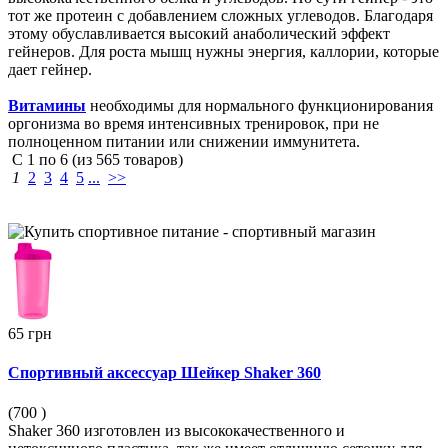
тот же протеин с добавлением сложных углеводов. Благодаря
этому обуславливается высокий анаболический эффект
гейнеров. Для роста мышц нужны энергия, каллории, которые
дает гейнер.
Витамины
необходимы для нормального функционирования
оргонизма во время интенсивных тренировок, при не
полноценном питании или снижении иммунитета.
С
1
по
6
(из
565
товаров)
1
2
3
4
5
...
>>
65 грн
Спортивный аксессуар Шейкер Shaker 360
(700
)
Shaker 360 изготовлен из высококачественного и