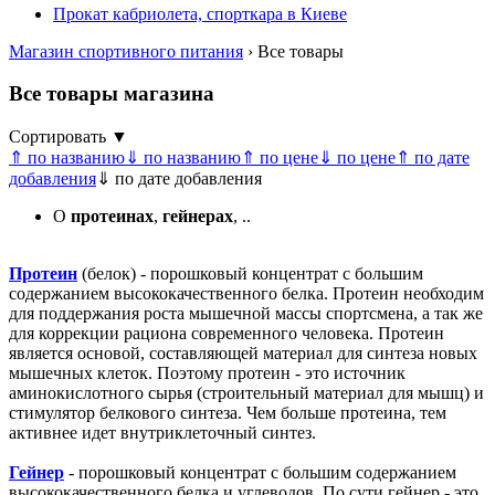
Прокат кабриолета, спорткара в Киеве
Магазин спортивного питания
› Все товары
Все товары магазина
Сортировать ▼
⇑ по названию
⇓ по названию
⇑ по цене
⇓ по цене
⇑ по дате
добавления
⇓ по дате добавления
О
протеинах
,
гейнерах
, ..
Протеин
(белок) - порошковый концентрат с большим
содержанием высококачественного белка. Протеин необходим
для поддержания роста мышечной массы спортсмена, а так же
для коррекции рациона современного человека. Протеин
является основой, составляющей материал для синтеза новых
мышечных клеток. Поэтому протеин - это источник
аминокислотного сырья (строительный материал для мышц) и
стимулятор белкового синтеза. Чем больше протеина, тем
активнее идет внутриклеточный синтез.
Гейнер
- порошковый концентрат с большим содержанием
высококачественного белка и углеводов. По сути гейнер - это