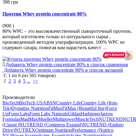
398 грн
Протеин Whey protein concentrate 80%
(900
)
80% WPC – это высококачественный сывороточный протеин,
который изготовлен только из натурального сырья ,
произведенный методом ультрафильтрации. 100% WPC не
содержит сахара, помогая вам нарастить качест …
Добавить Whey protein concentrate 80% в список сравнения
Добавить Whey protein concentrate 80% в список желаний
С
1
по
6
(из
565
товаров)
1
2
3
4
5
...
>>
Производители
BioTech
BioTech USA
BSN
Country Life
Country Life (Iron-
Tek)
Dymatize Nutrition
FitMax
FitMax (Beautiful line)
Force
Up
Form Labs
Form Labs Naturals
Gildan
Harbinger
Jarrow
Formulas
MadMax
Mueller
Multipower
MuscleTech
NUTREND
NUT
(Classic)
NUTREND (Compress Expand)
NUTREND (Enduro
Drive)
NUTREX
Optimum Nutrition
Performance (Nutrico
NV)
Power System
Scitec Essentials
Scitec Nutrition
Shock