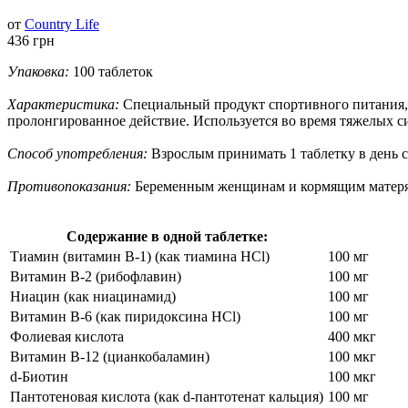
от
Country Life
436 грн
Упаковка:
100 таблеток
Характеристика:
Специальный продукт спортивного питания
пролонгированное действие. Используется во время тяжелых
Способ употребления:
Взрослым принимать 1 таблетку в день с
Противопоказания:
Беременным женщинам и кормящим матерям 
Содержание в одной таблетке:
Тиамин (витамин В-1) (как тиамина НСl)
100 мг
Витамин В-2 (рибофлавин)
100 мг
Ниацин (как ниацинамид)
100 мг
Витамин В-6 (как пиридоксина HCl)
100 мг
Фолиевая кислота
400 мкг
Витамин В-12 (цианкобаламин)
100 мкг
d-Биотин
100 мкг
Пантотеновая кислота (как d-пантотенат кальция)
100 мг