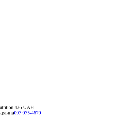
trition
436
UAH
краина
097 975-4679