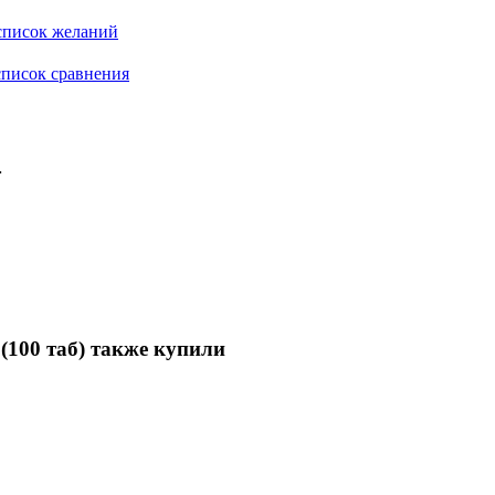
список желаний
писок сравнения
.
00 таб) также купили