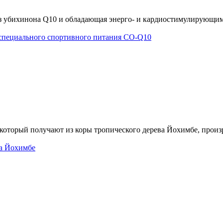
я из убихинона Q10 и обладающая энерго- и кардиостимулирую
 который получают из коры тропического дерева Йохимбе, прои