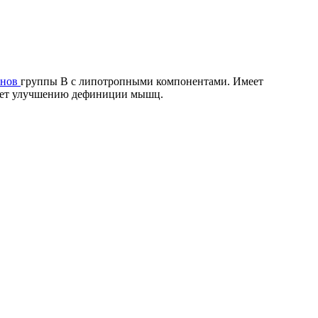
инов
группы В с липотропными компонентами. Имеет
вует улучшению дефиниции мышц.